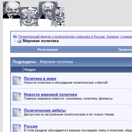
Политический форум о политических событиях в России, Украине, страна
Мировая политика
Регистрация
Правил
Подразделы
: Мировая политика
Раздел
Политика в мире
Новости политики и обсуждение политических событий
Новости мировой политики
Главные мировые новости: экономика, политика, финансы
Политические дебаты
Дискуссии по актуальным политическим и не только темам
Россия
В этом разделе обсуждаются важные последние темы о политике, обще