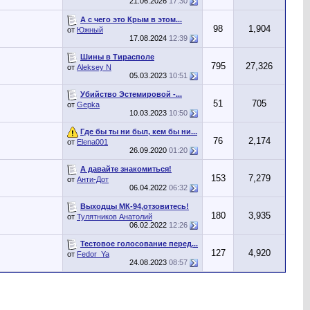
21.06.2026
17:30
А с чего это Крым в этом...
98
1,904
от
Южный
17.08.2024
12:39
Шины в Тирасполе
795
27,326
от
Aleksey N
05.03.2023
10:51
Убийство Эстемировой -...
51
705
от
Gepka
10.03.2023
10:50
Где бы ты ни был, кем бы ни...
76
2,174
от
Elena001
26.09.2020
01:20
А давайте знакомиться!
153
7,279
от
Анти-Дот
06.04.2022
06:32
Выходцы МК-94,отзовитесь!
180
3,935
от
Тулятников Анатолий
06.02.2022
12:26
Тестовое голосование перед...
127
4,920
от
Fedor_Ya
24.08.2023
08:57