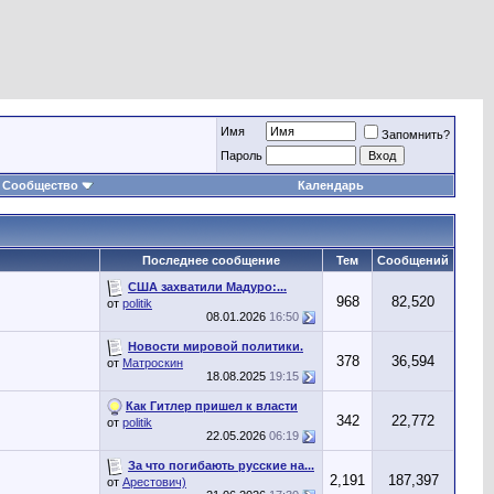
Имя
Запомнить?
Пароль
Сообщество
Календарь
Последнее сообщение
Тем
Сообщений
США захватили Мадуро:...
968
82,520
от
politik
08.01.2026
16:50
Новости мировой политики.
378
36,594
от
Матроскин
18.08.2025
19:15
Как Гитлер пришел к власти
342
22,772
от
politik
22.05.2026
06:19
За что погибають русские на...
2,191
187,397
от
Арестович)