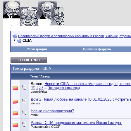
Политический форум о политических событиях в России, Украине, страна
США
Регистрация
Правила форума
Темы раздела
: США
Тема
/
Автор
Важно:
Новости США - новости америки сегодня, голос
(
1
2
3
...
Последняя страница
)
LeonidArka
Дом 2 Новая любовь на канале Ю 31.01.2025 смотреть 
alenas
Новые биолаборатории?
miruku
Развал США предсказал математик Йохан Галтунг
Рожденный в СССР