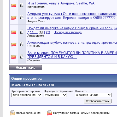
Я из Гомеля, живу в Америке. Seattle, WA
Виктор иМид
Америка уже купила г.Ош и все временное правительст
это не реагирует хотя Киргизия входит в ОДКБ???????
Андрей Сама
Пойдет ли Америка на новую Войну в Иране ?И если ,н
для ...
(
1
2
3
...
Последняя страница
)
Андрущенко
Американцам глубоко наплевать на трагедию армянског
UNUTMA
Ваше мнение: ПОМЕНЯИТСЯ ЛИ ПОЛИТИКА В АМЕР
ПРЕЗИДЕНТОМ И В КАКУЮ ...
-Eugenius
Опции просмотра
Показаны темы с 1 по 48 из 48
Критерий сортировки
Порядок отображения
Показать
Новые сообщения
Популярная тема с новыми сообщениями