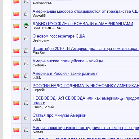
Aleksandr44
Американцы массово отказываются от гражданства СШ
Vasya65
ДАВНО РУССКИЕ не ВОЕВАЛИ с АМЕРИКАНЦАМИ
BNM11563IGOR47
О новом госсекретаре США
Beskrovny
В сентябре 2010г. В Америке два Пастора сожгли коран
Elita Soit
Американские полицейские – убийцы
cveto4ek
Америка и Россия - такие разные?
politik
РОССИИ НАДО ПОДНИМАТЬ ЭКОНОМИКУ АМЕРИКА
Сергей1
НЕСВОБОДНАЯ СВОБОДА или как американцы продолж
налоги
Саша_Белый
Статья про минусы Америки
politik
Американско-киргизское сотрудничество: вчера, сегодн
Ivan39