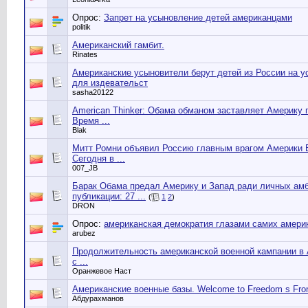
Опрос:
Запрет на усыновление детей американцами
politik
Американский гамбит.
Rinates
Американские усыновители берут детей из России на 
для издевательст
sasha20122
American Thinker: Обама обманом заставляет Америку
Время ...
Blak
Митт Ромни объявил Россию главным врагом Америки 
Сегодня в ...
007_JB
Барак Обама предал Америку и Запад ради личных ам
публикации: 27 ...
(
1
2
)
DRON
Опрос:
американская демократия глазами самих амери
arubez
Продолжительность американской военной кампании в
с ...
Оранжевое Наст
Американские военные базы. Welcome to Freedom s Front
Абдурахманов