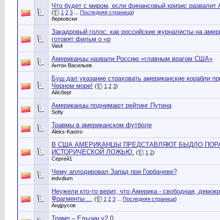
Что будет с миром, если финансовый кризис развалит
(
1
2
3
...
Последняя страница
)
берковски
Закадровый голос: как российские журналисты на амер
готовят фильм о «р
Vasil
Американцы назвали Россию «главным врагом США»
Антон Васильев
Буш дал указание страховать американские корабли пр
Черном море!
(
1
2
3
)
Айсберг
Американцы поднимают рейтинг Путина
Sofiy
Травмы в американском футболе
Aleks-Kastro
В США АМЕРИКАНЦЫ ПРЕДСТАВЛЯЮТ БЫДЛО ПО
ИСТОРИЧЕСКОЙ ЛОЖЬЮ.
(
1
2
)
Сергей1
Чему аплодировал Запад при Горбачеве?
indvdium
Неужели кто-то верит, что Америка - свободная, демок
Фрагменты ...
(
1
2
3
...
Последняя страница
)
Андрусов
Трамп – Ельцин v2.0