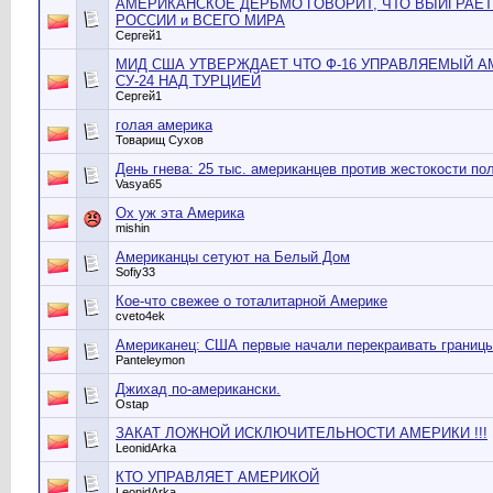
АМЕРИКАНСКОЕ ДЕРЬМО ГОВОРИТ, ЧТО ВЫИГРАЕТ
РОССИИ и ВСЕГО МИРА
Сергей1
МИД США УТВЕРЖДАЕТ ЧТО Ф-16 УПРАВЛЯЕМЫЙ 
СУ-24 НАД ТУРЦИЕЙ
Сергей1
голая америка
Товарищ Сухов
День гнева: 25 тыс. американцев против жестокости по
Vasya65
Ох уж эта Америка
mishin
Американцы сетуют на Белый Дом
Sofiy33
Кое-что свежее о тоталитарной Америке
cveto4ek
Американец: США первые начали перекраивать границы
Panteleymon
Джихад по-американски.
Ostap
ЗАКАТ ЛОЖНОЙ ИСКЛЮЧИТЕЛЬНОСТИ АМЕРИКИ !!!
LeonidArka
КТО УПРАВЛЯЕТ АМЕРИКОЙ
LeonidArka