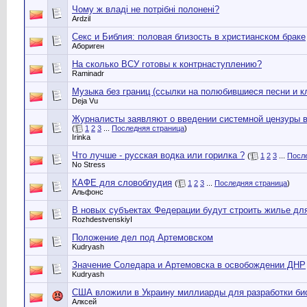
Чому ж владі не потрібні полонені?
Ardzil
Секс и Библия: половая близость в христианском браке
Абориген
На сколько ВСУ готовы к контрнаступлению?
Raminadr
Музыка без границ (ссылки на полюбившиеся песни и к
Deja Vu
Журналисты заявляют о введении системной цензуры 
(
1
2
3
...
Последняя страница
)
Irinka
Что лучше - русская водка или горилка ?
(
1
2
3
...
Посл
No Stress
КАФЕ для словоблудия
(
1
2
3
...
Последняя страница
)
Альфонс
В новых субъектах Федерации будут строить жилье дл
RozhdestvenskiyI
Положение дел под Артемовском
Kudryash
Значение Соледара и Артемовска в освобождении ДНР
Kudryash
США вложили в Украину миллиарды для разработки би
Алксей