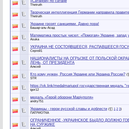
«Сатаной» по сатане
Thetruth
Творческая интеллигенция Германии направила правит
Thetruth
Украине грозят санкциями. Давно пора!
Башар-аль-Асад
Математика простых чисел: «Помогая» Украине, запад 
Asuka
УКРАИНА НЕ СОСТОЯВШЕЕСЯ, РАСПАВШЕЕСЯ ГОСУ
Сергей1
НАЦИОНАЛИСТЫ НА ОГРЫЗКЕ ОТ ПОЛЬСКОЙ ОКРАИН
ЛЕНЬ, ОТ ПРЕЗИДЕНТА
Алксей
Кто кому нужен, Россия Украине или Украина России?
(
STR
https://vk.link/medalmariupol государственная медаль 
igor12
медаль «Герой оборони Маріуполя»
andry751
Украинцы - герои русской славы и доблести
(
1
2
3
)
ПАТРИОТКА
ОГРАНИЧЕННОЕ -УКРАИНСКОЕ БЫДЛО ДОЛЖНО ГОВ
НА СУРЖИКЕ
Алксей