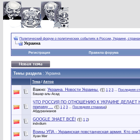
Политический форум о политических событиях в России, Украине, страна
Украина
Регистрация
Правила форума
Темы раздела
: Украина
Тема
/
Автор
Важно:
Украина. Новости Украины.
(
1
2
3
...
Последняя с
Башар-аль-Асад
ЧТО РОССИЯ ПО ОТНОШЕНИЮ К УКРАИНЕ ДЕЛАЕТ НЕ 
причину ...
(
1
2
3
...
Последняя страница
)
Абдурахманов
GOOGLE ЗНАЕТ ВСЁ!
(
1
2
)
indvdium
Воины УПА - Украинская повстанческая армия. Кто они
Хуан Миг