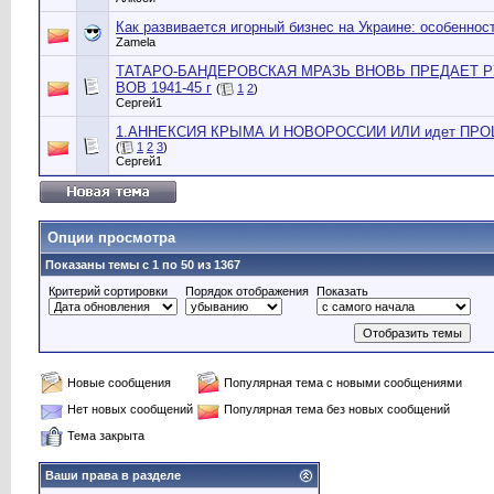
Как развивается игорный бизнес на Украине: особеннос
Zamela
ТАТАРО-БАНДЕРОВСКАЯ МРАЗЬ ВНОВЬ ПРЕДАЕТ Р
ВОВ 1941-45 г
(
1
2
)
Сергей1
1.АННЕКСИЯ КРЫМА И НОВОРОССИИ ИЛИ идет ПР
(
1
2
3
)
Сергей1
Опции просмотра
Показаны темы с 1 по 50 из 1367
Критерий сортировки
Порядок отображения
Показать
Новые сообщения
Популярная тема с новыми сообщениями
Нет новых сообщений
Популярная тема без новых сообщений
Тема закрыта
Ваши права в разделе