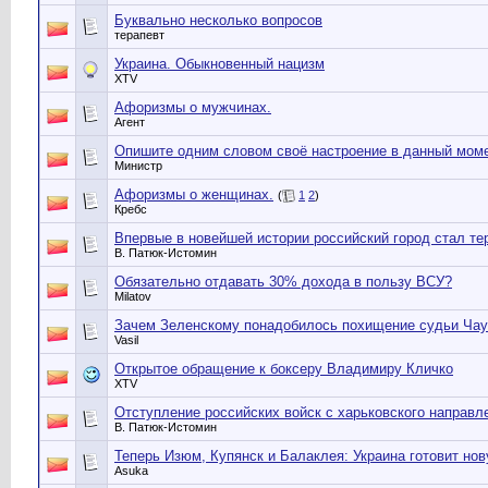
Буквально несколько вопросов
терапевт
Украина. Обыкновенный нацизм
XTV
Афоризмы о мужчинах.
Агент
Опишите одним словом своё настроение в данный мом
Министр
Афоризмы о женщинах.
(
1
2
)
Кребс
Впервые в новейшей истории российский город стал те
В. Патюк-Истомин
Обязательно отдавать 30% дохода в пользу ВСУ?
Milatov
Зачем Зеленскому понадобилось похищение судьи Чау
Vasil
Открытое обращение к боксеру Владимиру Кличко
XTV
Отступление российских войск с харьковского направл
В. Патюк-Истомин
Теперь Изюм, Купянск и Балаклея: Украина готовит но
Asuka