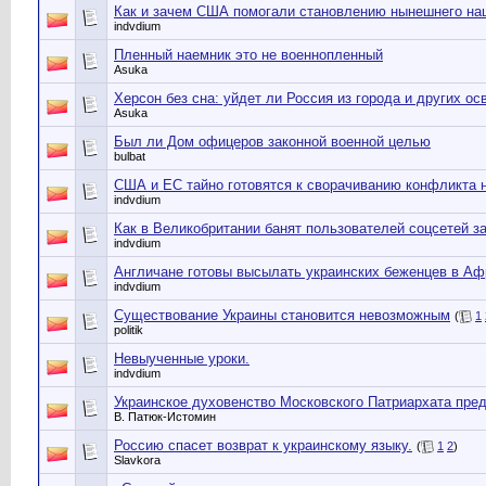
Как и зачем США помогали становлению нынешнего нац
indvdium
Пленный наемник это не военнопленный
Asuka
Херсон без сна: уйдет ли Россия из города и других о
Asuka
Был ли Дом офицеров законной военной целью
bulbat
США и ЕС тайно готовятся к сворачиванию конфликта 
indvdium
Как в Великобритании банят пользователей соцсетей за
indvdium
Англичане готовы высылать украинских беженцев в Аф
indvdium
Существование Украины становится невозможным
(
1
politik
Невыученные уроки.
indvdium
Украинское духовенство Московского Патриархата пре
В. Патюк-Истомин
Россию спасет возврат к украинскому языку.
(
1
2
)
Slavkora