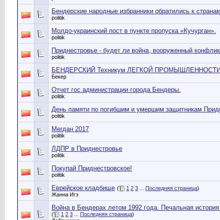
Бендерские народные избранники обратились к страна
politik
Молдо-украинский пост в пункте пропуска «Кучурган».
politik
Приднестровье - будет ли война, вооруженный конфли
politik
БЕНДЕРСКИЙ Техникум ЛЕГКОЙ ПРОМЫШЛЕННОСТ
Бекер
Отчет гос администрации города Бендеры.
politik
День памяти по погибшим и умершим защитникам Прид
politik
Мегдан 2017
politik
ЛДПР в Приднестровье
politik
Покупай Приднестровское!
politik
Еврейское кладбище
(
1
2
3
...
Последняя страница
)
Жанна Игэ
Война в Бендерах летом 1992 года. Печальная история 
(
1
2
3
...
Последняя страница
)