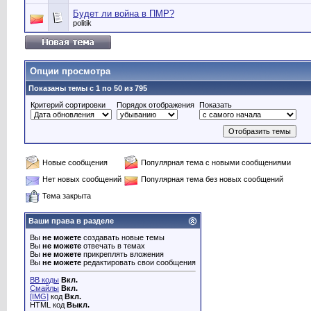
Будет ли война в ПМР?
politik
Опции просмотра
Показаны темы с 1 по 50 из 795
Критерий сортировки
Порядок отображения
Показать
Новые сообщения
Популярная тема с новыми сообщениями
Нет новых сообщений
Популярная тема без новых сообщений
Тема закрыта
Ваши права в разделе
Вы
не можете
создавать новые темы
Вы
не можете
отвечать в темах
Вы
не можете
прикреплять вложения
Вы
не можете
редактировать свои сообщения
BB коды
Вкл.
Смайлы
Вкл.
[IMG]
код
Вкл.
HTML код
Выкл.