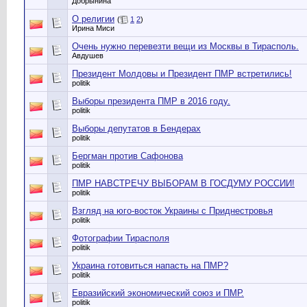
Добрынина
О религии
(
1
2
)
Ирина Миси
Очень нужно перевезти вещи из Москвы в Тирасполь.
Авдушев
Президент Молдовы и Президент ПМР встретились!
politik
Выборы президента ПМР в 2016 году.
politik
Выборы депутатов в Бендерах
politik
Бергман против Сафонова
politik
ПМР НАВСТРЕЧУ ВЫБОРАМ В ГОСДУМУ РОССИИ!
politik
Взгляд на юго-восток Украины с Приднестровья
politik
Фотографии Тирасполя
politik
Украина готовиться напасть на ПМР?
politik
Евразийский экономический союз и ПМР.
politik