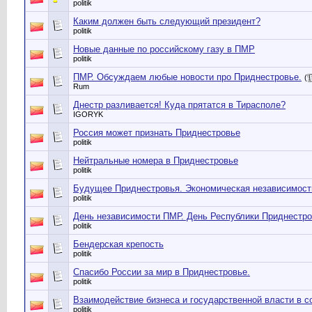
politik
Каким должен быть следующий президент?
politik
Новые данные по российскому газу в ПМР
politik
ПМР. Обсуждаем любые новости про Приднестровье.
(
Rum
Днестр разливается! Куда прятатся в Тирасполе?
IGORYK
Россия может признать Приднестровье
politik
Нейтральные номера в Приднестровье
politik
Будущее Приднестровья. Экономическая независимост
politik
День независимости ПМР. День Республики Приднестров
politik
Бендерская крепость
politik
Спасибо России за мир в Приднестровье.
politik
Взаимодействие бизнеса и государственной власти в 
politik