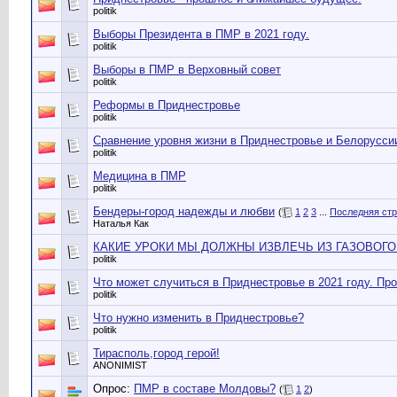
politik
Выборы Президента в ПМР в 2021 году.
politik
Выборы в ПМР в Верховный совет
politik
Реформы в Приднестровье
politik
Сравнение уровня жизни в Приднестровье и Белорусси
politik
Медицина в ПМР
politik
Бендеры-город надежды и любви
(
1
2
3
...
Последняя ст
Наталья Как
КАКИЕ УРОКИ МЫ ДОЛЖНЫ ИЗВЛЕЧЬ ИЗ ГАЗОВОГО
politik
Что может случиться в Приднестровье в 2021 году. Про
politik
Что нужно изменить в Приднестровье?
politik
Тирасполь,город герой!
ANONIMIST
Опрос:
ПМР в составе Молдовы?
(
1
2
)