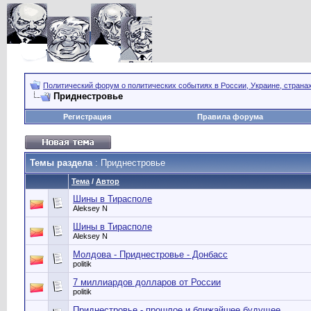
Политический форум о политических событиях в России, Украине, страна
Приднестровье
Регистрация
Правила форума
Темы раздела
: Приднестровье
Тема
/
Автор
Шины в Тирасполе
Aleksey N
Шины в Тирасполе
Aleksey N
Молдова - Приднестровье - Донбасс
politik
7 миллиардов долларов от России
politik
Приднестровье - прошлое и ближайшее будущее.