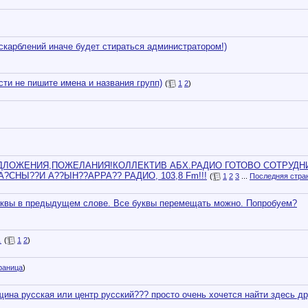
оскарблений иначе будет стираться администратором!)
не пишите имена и названия групп)
(
1
2
)
ДЛОЖЕНИЯ,ПОЖЕЛАНИЯ!КОЛЛЕКТИВ АБХ.РАДИО ГОТОВО СОТРУДН
?СНЫ??И А??ЫН??АРРА?? РАДИО, 103,8 Fm!!!
(
1
2
3
...
Последняя стра
буквы в предыдущем слове. Все буквы перемещать можно. Попробуем?
.
(
1
2
)
раница
)
щина русская или центр русский??? просто очень хочется найти здесь др