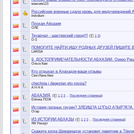
максим123
Российские военные сдали кровь для медучреждений 
indvdium
Плохая Абхазия
ОЛЕ
Ткуарчал - шахтерский город!!!
(
1
2
)
D G
ПОМОГИТЕ НАЙТИ.ИЩУ РОДНЫХ,ДРУЗЕЙ.ПИШИТЕ В
LARISA
9. ДОСТОПРИМЕЧАТЕЛЬНОСТИ АБХАЗИИ. Озеро Рица 
Ольга Кам
Кто отдыхал в Алахадзе-ваши отзывы
СветЛана Кми
chechnia i dagestan eto rossia?
А Н Н А
АБХАЗИЯ,
(
1
2
3
...
Последняя страница
)
Еленка ПОЖ
История грозных грузин? ЗЛЕИШ?А Ц?ГЬО А?ЫР?К?
Отар
ИЗ ИСТОРИИ:АБХАЗЫ
(
1
2
3
...
Последняя страница
)
ЯR Рихерт
Скажите когда Шеварнадзе установит памятник в Тбил