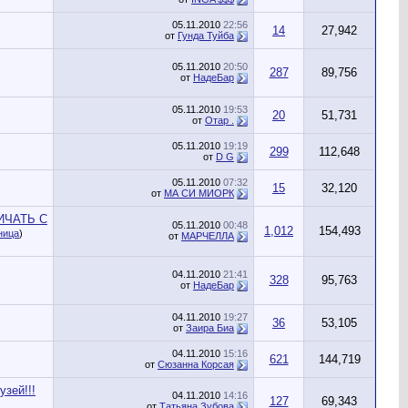
05.11.2010
22:56
14
27,942
от
Гунда Туйба
05.11.2010
20:50
287
89,756
от
НадеБар
05.11.2010
19:53
20
51,731
от
Отар .
05.11.2010
19:19
299
112,648
от
D G
05.11.2010
07:32
15
32,120
от
МА СИ МИОРК
ИЧАТЬ С
05.11.2010
00:48
1,012
154,493
ница
)
от
МАРЧЕЛЛА
04.11.2010
21:41
328
95,763
от
НадеБар
04.11.2010
19:27
36
53,105
от
Заира Биа
04.11.2010
15:16
621
144,719
от
Сюзанна Корсая
узей!!!
04.11.2010
14:16
127
69,343
от
Татьяна Зубова