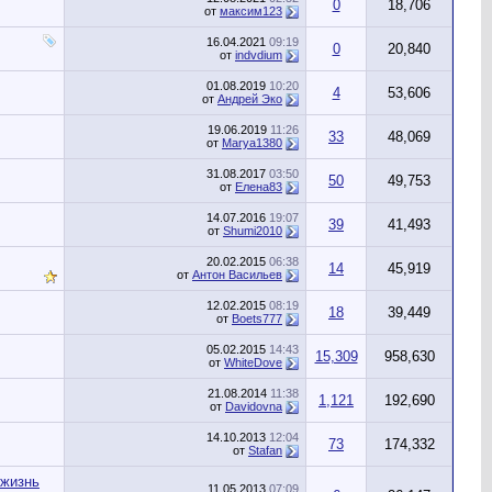
0
18,706
от
максим123
16.04.2021
09:19
0
20,840
от
indvdium
01.08.2019
10:20
4
53,606
от
Андрей Эко
19.06.2019
11:26
33
48,069
от
Marya1380
31.08.2017
03:50
50
49,753
от
Елена83
14.07.2016
19:07
39
41,493
от
Shumi2010
20.02.2015
06:38
14
45,919
от
Антон Васильев
12.02.2015
08:19
18
39,449
от
Boets777
05.02.2015
14:43
15,309
958,630
от
WhiteDove
21.08.2014
11:38
1,121
192,690
от
Davidovna
14.10.2013
12:04
73
174,332
от
Stafan
 жизнь
11.05.2013
07:09