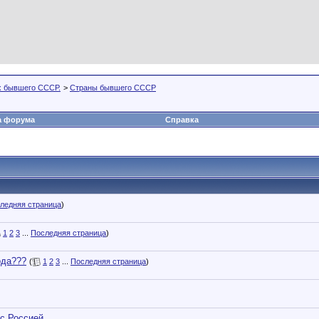
х бывшего СССР.
>
Страны бывшего СССР
а форума
Справка
ледняя страница
)
1
2
3
...
Последняя страница
)
ода???
(
1
2
3
...
Последняя страница
)
 с Россией