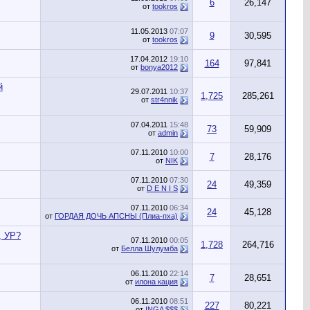
6
26,147
от
tookros
11.05.2013
07:07
9
30,595
от
tookros
17.04.2012
19:10
164
97,841
от
bonya2012
й
29.07.2011
10:37
1,725
285,261
от
str4nnik
07.04.2011
15:48
73
59,909
от
admin
07.11.2010
10:00
7
28,176
от
NIK
07.11.2010
07:30
24
49,359
от
D E N I S
07.11.2010
06:34
24
45,128
от
ГОРДАЯ ДОЧЬ АПСНЫ (Плиа-пха)
, УР?
07.11.2010
00:05
1,728
264,716
от
Белла Шулумба
06.11.2010
22:14
7
28,651
от
илона кация
06.11.2010
08:51
227
80,221
от
INGA $$$