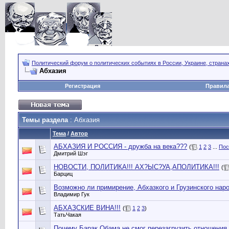
Политический форум о политических событиях в России, Украине, страна
Абхазия
Регистрация
Правил
Темы раздела
: Абхазия
Тема
/
Автор
АБХАЗИЯ И РОССИЯ - дружба на века???
(
1
2
3
...
Пос
Дмитрий Шэг
НОВОСТИ, ПОЛИТИКА!!! АХ?ЫС?УА,АПОЛИТИКА!!!
(
Барциц
Возможно ли примирение, Абхазкого и Грузинского нар
Владимир Гук
АБХАЗСКИЕ ВИНА!!!
(
1
2
3
)
ТатьЧакая
Почему Барак Обама не смог перезагрузить отношения