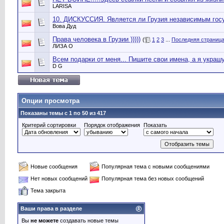
LARISA
10. ДИСКУССИЯ. Является ли Грузия независимым гос
Вова Дуд
Права человека в Грузии )))))
(
1
2
3
...
Последняя страниц
ЛИЗА О
Всем подарки от меня... Пишите свои имена, а я украшу
D G
Опции просмотра
Показаны темы с 1 по 50 из 417
Критерий сортировки
Порядок отображения
Показать
Новые сообщения
Популярная тема с новыми сообщениями
Нет новых сообщений
Популярная тема без новых сообщений
Тема закрыта
Ваши права в разделе
Вы
не можете
создавать новые темы