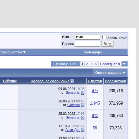
Имя
Запомнить?
Пароль
Сообщество
Календарь
Страница 1 из 9
1
2
3
>
Последняя
»
Опции раздела
Рейтинг
Последнее сообщение
Ответов
Просмотров
04.06.2024
19:03
477
238,716
от
Sensonic
26.09.2023
08:40
1,945
371,959
от
Goldfish
25.02.2023
17:56
813
208,760
от
Sensonic
12.10.2022
07:27
59
70,328
от
Анти-Дот
12.08.2021
02:52