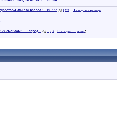
ударством или это вассал США ???
(
1
2
3
...
Последняя страница
)
а
)
 их смайлами... Вперед...
(
1
2
3
...
Последняя страница
)