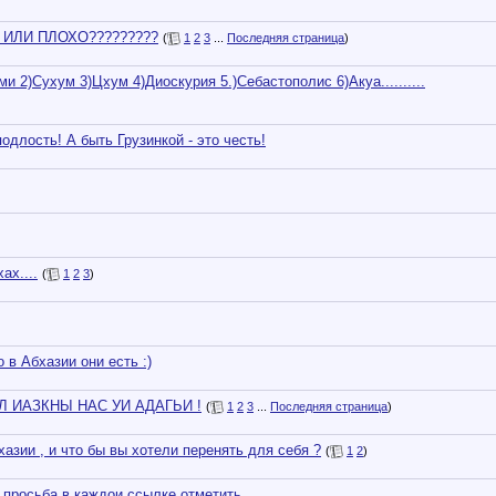
ИЛИ ПЛОХО?????????
(
1
2
3
...
Последняя страница
)
 2)Сухум 3)Цхум 4)Диоскурия 5.)Себастополис 6)Акуа..........
подлость! А быть Грузинкой - это честь!
ах....
(
1
2
3
)
 в Абхазии они есть :)
БОЛ ИАЗКНЫ НАС УИ АДАГЬИ !
(
1
2
3
...
Последняя страница
)
зии , и что бы вы хотели перенять для себя ?
(
1
2
)
.просьба в каждои ссылке отметить .