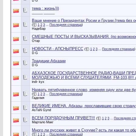
D G
тема : жизнь)))
______ ______
Ваше мнение о Президентах Росии и Грузии.(тема без 
(
1
2
3
...
Последняя страница
)
НадеБар
СМЕШНЫЕ ПОСТЫ И ВЫСКАЗЫВАНИЯ. (по возможности 
Отар
НОВОСТИ - АПСНЫПРЕСС
(
1
2
3
...
Последняя страница
)
D G
Традиции Абхазии
D G
АБХАЗСКОЕ ГОСУДАРСТВЕННОЕ РАДИО-ВАШИ ПРЕ
МОЛОДЕЖЬЮ И ВСЕМИ СЛУШАТЕЛЯМИ, FM-103,8!!! А
indi- kyx
Назвать пятибуквенное слово, изменяя одну или две 
(
1
2
3
...
Последняя страница
)
Гаделия
ВЕЛИКИЕ ИМЕНА. Абхазы, прославившие свою страну
AsTaN Gynd
ВСЕМ ПОРЯДОЧНЫМ ПРИВЕТ!!!
(
1
2
3
...
Последняя ст
Мартало Макг
Много ли русских живет в Сухуме? есть ли какая то об
(
1
2
3
...
Последняя страница
)