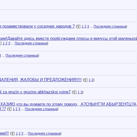
они позаимствовали у соседних народов ?
(
1
2
3
...
Последняя страница
)
зии!Давайте здесь вместе пообсуждаем плюсы и минусы этой маленько
1
2
3
...
Последняя страница
)
3
...
Последняя страница
)
АЛЕНИЯ, ЖАЛОБЫ И ПРЕДЛОЖЕНИЯ!!!!!
(
1
2
)
li za gruzin v gruzino abkhazskoi voine7
(
1
2
)
АБХАЗИЮ,что вы думаете по этому поводу,, А?СНЫНТ?И АБЫРЗЕНТЦ?А
 !?
(
1
2
3
...
Последняя страница
)
ии!!!
(
1
2
3
...
Последняя страница
)