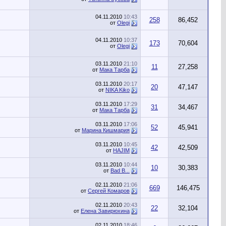
04.11.2010
10:43
258
86,452
от
Olegi
04.11.2010
10:37
173
70,604
от
Olegi
03.11.2010
21:10
11
27,258
от
Мака Тарба
03.11.2010
20:17
20
47,147
от
NIKA Kiko
03.11.2010
17:29
31
34,467
от
Мака Тарба
03.11.2010
17:06
52
45,941
от
Марина Кишмария
03.11.2010
10:45
42
42,509
от
HAJIM
03.11.2010
10:44
10
30,383
от
Bad B...
02.11.2010
21:06
669
146,475
от
Сергей Комаров
02.11.2010
20:43
22
32,104
от
Елена Завирюхина
02.11.2010
18:46