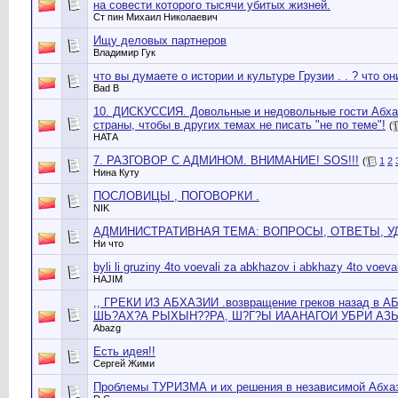
на совести которого тысячи убитых жизней.
Ст пин Михаил Николаевич
Ищу деловых партнеров
Владимир Гук
что вы думаете о истории и культуре Грузии . . ? что 
Bad B
10. ДИСКУССИЯ. Довольные и недовольные гости Абха
страны, чтобы в других темах не писать "не по теме"!
(
НАТА
7. РАЗГОВОР С АДМИНОМ. ВНИМАНИЕ! SOS!!!
(
1
2
Нина Куту
ПОСЛОВИЦЫ , ПОГОВОРКИ .
NIK
АДМИНИСТРАТИВНАЯ ТЕМА: ВОПРОСЫ, ОТВЕТЫ, УД
Ни что
byli li gruziny 4to voevali za abkhazov i abkhazy 4to voeva
HAJIM
,, ГРЕКИ ИЗ АБХАЗИИ .возвращение греков назад в 
ШЬ?АХ?А РЫХЫН??РА, Ш?Г?Ы ИААНАГОИ УБРИ АЗЫ
Abazg
Есть идея!!
Сергей Жими
Проблемы ТУРИЗМА и их решения в независимой Абхаз