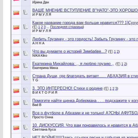
Ирина Дан
ВАШЕ МНЕНИЕ:ВСТУПЛЕНИЕ В"НАТО"-ЭТО ХОРОШО 
И Р М У Л Я
Какое название города вам больше нравится??? 1)Сухуми
(
1
2
3
...
Последняя страница
)
И Р М У Л Я
Любить Грузинку - это гордость! Забыть Грузинку - это 
А Н Н А
Что вы думаeте о историй Зимбабве...?
(
1
2
)
NIKA Kiko
Екатерина Михайлова: ,, я люблю грузию ,,
(
1
2
)
Екатерина Миха
Страна Души, где благодать витает...... АБХАЗИЯ в стих
T G
3. ЭТО ИНТЕРЕСНО! Стихи о родине
(
1
2
3
)
В И К Т О Р И Я
Помогите найти щенка Добермана . . . подскажите у кого
Bad B
Все о футболе в Абхазии и не только! А?СНЫ АФУТ
Просто Онна
10. ДИСКУССИЯ. Что вам понравилось и нравится в Абха
Светлана Куса
НЕТ ВОЙНЕ!!!!!Здесь ссылки песни и события из жизни