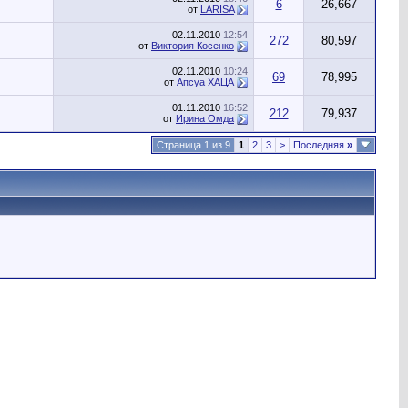
6
26,667
от
LARISA
02.11.2010
12:54
272
80,597
от
Виктория Косенко
02.11.2010
10:24
69
78,995
от
Апсуа ХАЦА
01.11.2010
16:52
212
79,937
от
Ирина Омда
Страница 1 из 9
1
2
3
>
Последняя
»