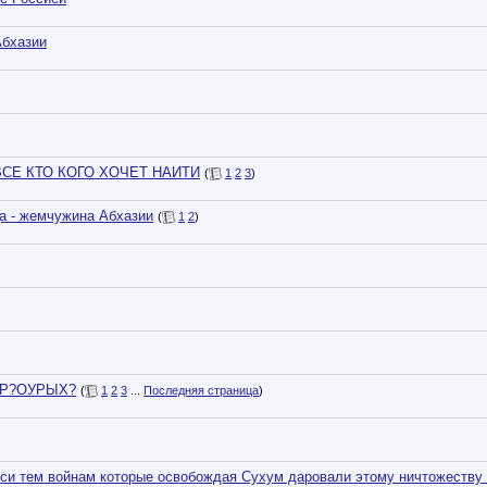
Абхазии
СЕ КТО КОГО ХОЧЕТ НАИТИ
(
1
2
3
)
- жемчужина Абхазии
(
1
2
)
А Р?ОУРЫХ?
(
1
2
3
...
Последняя страница
)
иси тем войнам которые освобождая Сухум даровали этому ничтожеству