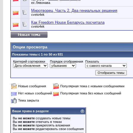
ex Лявонава
Миротворец. Часть 2. Два гениальных решения
cveto4ek
Как Freedom House Беларусь посчитала
cveto4ek
Опции просмотра
Показаны темы с 1 по 50 из 931
Критерий сортировки
Порядок отображения
Показать
Новые сообщения
Популярная тема с новыми сообщениями
Нет новых сообщений
Популярная тема без новых сообщений
Тема закрыта
Ваши права в разделе
Вы
не можете
создавать новые темы
Вы
не можете
отвечать в темах
Вы
не можете
прикреплять вложения
Вы
не можете
редактировать свои сообщения