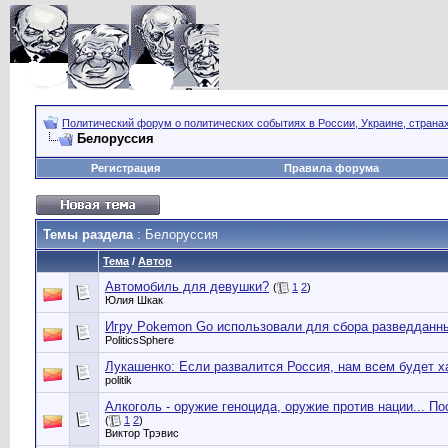
Политический форум о политических событиях в России, Украине, страна
Белоруссия
Регистрация
Правила форума
Темы раздела
: Белоруссия
Тема
/
Автор
Автомобиль для девушки?
(
1
2
)
Юлия Шкак
Игру Pokemon Go использовали для сбора разведданн
PoliticsSphere
Лукашенко: Если развалится Россия, нам всем будет х
politik
Алкоголь - оружие геноцида, оружие против нации... По
(
1
2
)
Виктор Трэвис