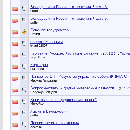
Белоруссия и Россия - отношения. Часть 6.
politik
Белоруссия и Россия - отношения. Часть 5.
politik
Союзное государство.
DmitriiD
свержение власти
lenin892007
Кто такие Русские, Кто такие Славяне...
(
1
2
3
...
После
Iгор Швэц
Картафан
mashinist
Панкратов В.Н. Искусство управлять собой. (КНИГА 
Марина Гришкевич
Вопросы-ответы и другие интересные разности...
(
1
2
Надежда Зайцева
Верите ли вы в предсказания во сне?
Можейко
Жизнь в Белоруссии
politik
Пассивные игры «семерки»
cveto4ek