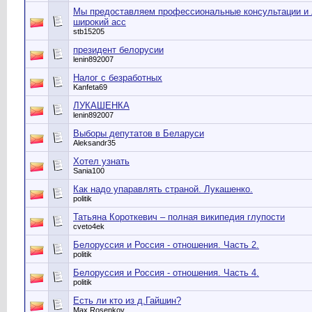
Мы предоставляем профессиональные консультации и 
широкий асс
stb15205
президент белорусии
lenin892007
Налог с безработных
Kanfeta69
ЛУКАШЕНКА
lenin892007
Выборы депутатов в Беларуси
Aleksandr35
Хотел узнать
Sania100
Как надо упаравлять страной. Лукашенко.
politik
Татьяна Короткевич – полная википедия глупости
cveto4ek
Белоруссия и Россия - отношения. Часть 2.
politik
Белоруссия и Россия - отношения. Часть 4.
politik
Есть ли кто из д.Гайшин?
Мax Rosenkov