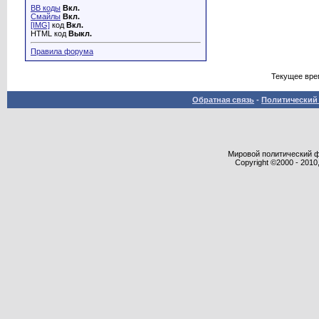
BB коды
Вкл.
Смайлы
Вкл.
[IMG]
код
Вкл.
HTML код
Выкл.
Правила форума
Текущее вре
Обратная связь
-
Политический 
Мировой политический фор
Copyright ©2000 - 2010,