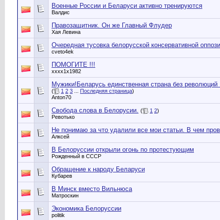
Военные России и Беларуси активно тренируются
Валдис
Правозащитник. Он же Главный Флудер
Хая Левина
Очередная тусовка белорусской консервативной оппоз
cveto4ek
ПОМОГИТЕ !!!
xxxx1x1982
Мужики!Беларусь единственная страна без революций Ц
(
1
2
3
...
Последняя страница
)
Anton70
Свобода слова в Белорусии.
(
1
2
)
Ревотько
Не понимаю за что удалили все мои статьи. В чем про
Алксей
В Белоруссии открыли огонь по протестующим
Рожденный в СССР
Обращение к народу Беларуси
Кубарев
В Минск вместо Вильнюса
Матроскин
Экономика Белоруссии
politik