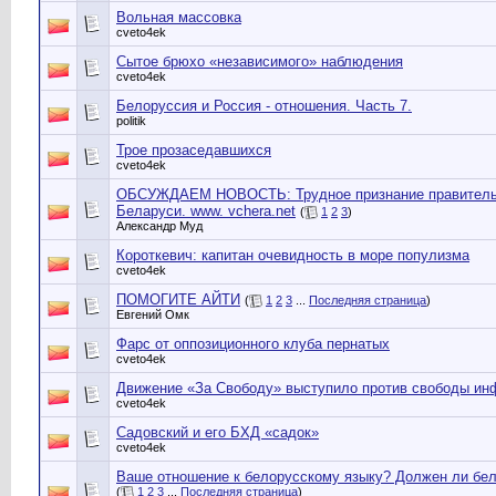
Вольная массовка
cveto4ek
Сытое брюхо «независимого» наблюдения
cveto4ek
Белоруссия и Россия - отношения. Часть 7.
politik
Трое прозаседавшихся
cveto4ek
ОБСУЖДАЕМ НОВОСТЬ: Трудное признание правительст
Беларуси. www. vchera.net
(
1
2
3
)
Александр Муд
Короткевич: капитан очевидность в море популизма
cveto4ek
ПОМОГИТЕ АЙТИ
(
1
2
3
...
Последняя страница
)
Евгений Омк
Фарс от оппозиционного клуба пернатых
cveto4ek
Движение «За Свободу» выступило против свободы ин
cveto4ek
Садовский и его БХД «садок»
cveto4ek
Ваше отношение к белорусскому языку? Должен ли бел
(
1
2
3
...
Последняя страница
)