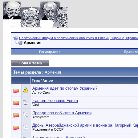
Политический форум о политических событиях в России, Украине, страна
Армения
Регистрация
Правил
Темы раздела
: Армения
Тема
/
Автор
Армения идет по стопам Украины?
Артур Сакк
Eastern Economic Forum
Vasil
Правда про события в Армении
AntiSystem
Дроны Азербайджанской армии в войне за Нагорный Ка
Рожденный в СССР
Так ли мы нужны Армении ?