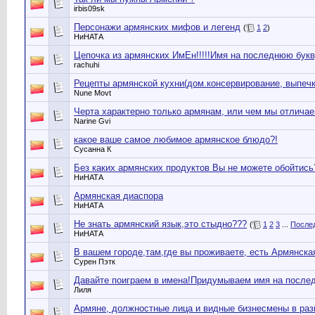
irbis09sk
Персонажи армянских мифов и легенд
(
1
2
)
НиНАТА
Цепочка из армянских ИмЕн!!!!!Имя на последнюю букву,
rachuhi
Рецепты армянской кухни(дом.консервирование, выпечки
Nune Movt
Черта характерно только армянам, или чем мы отличае
Narine Gvi
какое ваше самое любимое армянское блюдо?!
Сусанна К
Без каких армянских продуктов Вы не можете обойтись
НиНАТА
Армянская диаспора
НиНАТА
Не знать армянский язык,это стыдно???
(
1
2
3
...
После
НиНАТА
В вашем городе,там,где вы проживаете, есть Армянска
Сурен Пэтк
Давайте поиграем в имена!Придумываем имя на последню
Лиля
Армяне, должностные лица и видные бизнесмены в раз