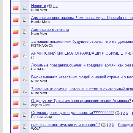
Новости
(
1
2
)
Nune Movt
Армянские спортсмены. Чемпионы мира. Просьба не пов
Hamlet Mono
Армянские мстители
Nune Movt
За нашим поколением будущее страны, что мы должны 
KISTINA OvОk
АРМЯНСКИЙ КИНЕМАТОГРАФ:ВАШИ ЛЮБИМЫЕ ФИЛ
( )
Любимые праздники,обычаи и традиции армян, как они 
НиНАТА
Высказывания известных людей о нашей стране и о нас
Nune Movt
Знаменитые армяне, которые внесли значительный вкла
Nune Movt
Отдадут ли Турки исконно армянские земли Армянам?
Argishti Givo
Сколько денег нужно для счастья??????????
(
1
2
3
...
Петхем Шахд
причины измен мужчин или женщин"?
(
1
2
3
...
Последня
WOLF