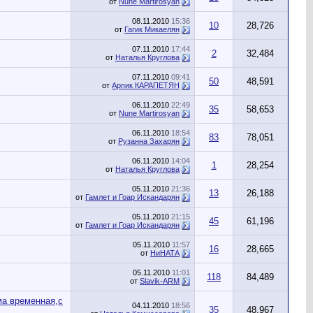
от
Nune Martirosyan
08.11.2010
15:36
10
28,726
от
Гагик Микаелян
07.11.2010
17:44
2
32,484
от
Наталья Круглова
07.11.2010
09:41
50
48,591
от
Арпик КАРАПЕТЯН
06.11.2010
22:49
35
58,653
от
Nune Martirosyan
06.11.2010
18:54
83
78,051
от
Рузанна Захарян
06.11.2010
14:04
1
28,254
от
Наталья Круглова
05.11.2010
21:36
13
26,188
от
Гамлет и Гоар Искандарян
05.11.2010
21:15
45
61,196
от
Гамлет и Гоар Искандарян
05.11.2010
11:57
16
28,665
от
НиНАТА
05.11.2010
11:01
118
84,489
от
Slavik-ARM
ма временная,с
04.11.2010
18:56
35
48,967