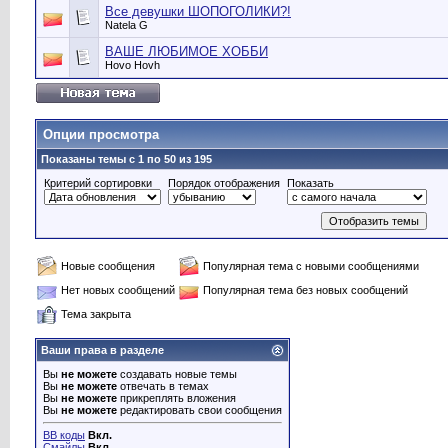
Все девушки ШОПОГОЛИКИ?!
Natela G
ВАШЕ ЛЮБИМОЕ ХОББИ
Hovo Hovh
Опции просмотра
Показаны темы с 1 по 50 из 195
Критерий сортировки
Порядок отображения
Показать
Новые сообщения
Популярная тема с новыми сообщениями
Нет новых сообщений
Популярная тема без новых сообщений
Тема закрыта
Ваши права в разделе
Вы
не можете
создавать новые темы
Вы
не можете
отвечать в темах
Вы
не можете
прикреплять вложения
Вы
не можете
редактировать свои сообщения
BB коды
Вкл.
Смайлы
Вкл.