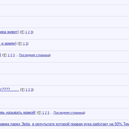
ира живет)
(
1
2
3
)
 и армян)
(
1
2
)
I
(
1
2
3
...
Последняя страница
)
???........
(
1
2
3
)
овь называть мамой!
(
1
2
3
...
Последняя страница
)
равма парез Эрба, в результате которой правая рука работает на 50%.Те