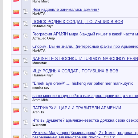
Nune Movt
Чем издревле занимались армяне?
НиНАТА
ПОИСК РОДНЫХ СОЛДАТ , ПОГИБШИХ В ВОВ
Наталья Ккуг
География АРМЯН мира (каждый пишет в какой части м
Арташес Ондк
Спорим, Вы не знали...(интересные факты про Армению
НиНАТА
NAPISHITE STROCHKU IZ LUBIMOY NARODNOY PESN
Мономах
ИЩУ РОДНЫХ СОЛДАТ , ПОГИБШИХ В ВОВ
Наталья Ккуг
"Ernek ayn orer@".... hishenq var paher mer mankutynic.
monika sov
ваше мнение о группе?что вам здесь нравится ,а что нет?
Aram Mkhi
ПАТРИАРХИ, ЦАРИ И ПРАВИТЕЛИ АРМЕНИИ
Aren Ts
Что вы думаете? армянка-невестка должна свою свекр
Шагинян
Риточка Манучарян(Комиссарова), 2 г 5 мес, родовая т
разрешением администрации группы.
(
1
2
)