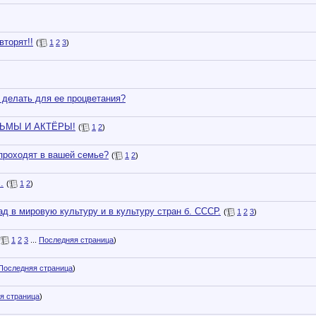
торят!!
(
1
2
3
)
делать для ее процветания?
ЬМЫ И АКТЁРЫ!
(
1
2
)
проходят в вашей семье?
(
1
2
)
.
(
1
2
)
д в мировую культуру и в культуру стран б. СССР.
(
1
2
3
)
(
1
2
3
...
Последняя страница
)
Последняя страница
)
я страница
)