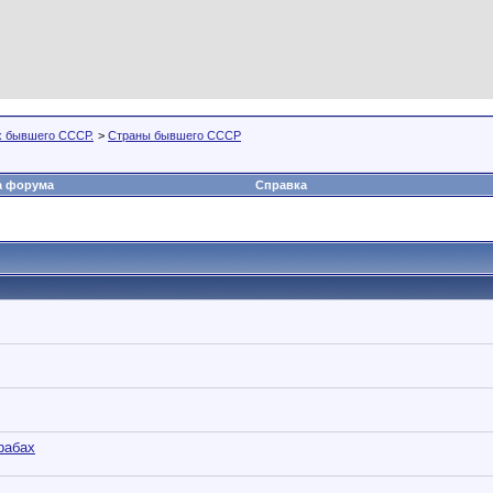
х бывшего СССР.
>
Страны бывшего СССР
а форума
Справка
рабах