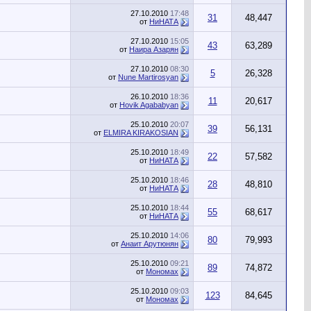
27.10.2010
17:48
31
48,447
от
НиНАТА
27.10.2010
15:05
43
63,289
от
Наира Азарян
27.10.2010
08:30
5
26,328
от
Nune Martirosyan
26.10.2010
18:36
11
20,617
от
Hovik Agababyan
25.10.2010
20:07
39
56,131
от
ELMIRA KIRAKOSIAN
25.10.2010
18:49
22
57,582
от
НиНАТА
25.10.2010
18:46
28
48,810
от
НиНАТА
25.10.2010
18:44
55
68,617
от
НиНАТА
25.10.2010
14:06
80
79,993
от
Анаит Арутюнян
25.10.2010
09:21
89
74,872
от
Мономах
25.10.2010
09:03
123
84,645
от
Мономах