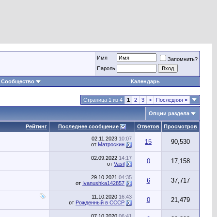
Имя
Запомнить?
Пароль
Сообщество
Календарь
Страница 1 из 4
1
2
3
>
Последняя
»
Опции раздела
Рейтинг
Последнее сообщение
Ответов
Просмотров
02.11.2023
10:07
15
90,530
от
Матроскин
02.09.2022
14:17
0
17,158
от
Vasil
29.10.2021
04:35
6
37,717
от
Ivanushka142857
11.10.2020
16:43
0
21,479
от
Рожденный в СССР
07.10.2020
06:41