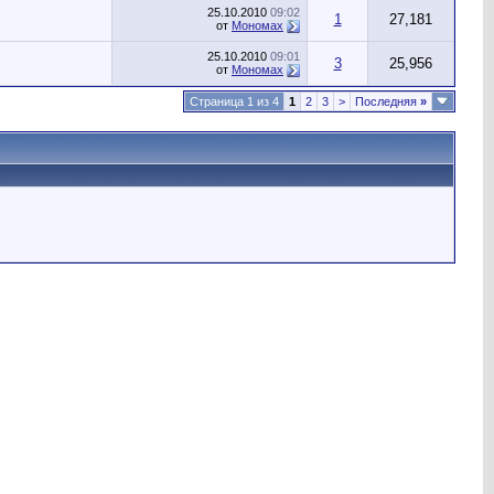
25.10.2010
09:02
1
27,181
от
Мономах
25.10.2010
09:01
3
25,956
от
Мономах
Страница 1 из 4
1
2
3
>
Последняя
»