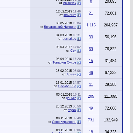
0
20,893
от
irbis09sk
12.02.2019
11:46
21
72,801
от
indvdium
06.05.2018
13:04
1,115
204,937
от
Богатенький Николас
04.03.2018
10:31
33
56,196
от
gornakov
06.03.2017
14:02
69
76,822
от
Сен
06.04.2016
17:20
15
31,484
от
Товарищ Сухов
23.02.2015
08:06
46
67,333
от
Армен
18.01.2015
14:57
11
29,388
от
Служба РБК
03.01.2015
16:11
205
111,095
от
денька
25.12.2013
08:50
49
72,668
от
Mysik
09.11.2010
09:40
731
132,949
от
Соня Киракосян
09.11.2010
05:06
18
34,323