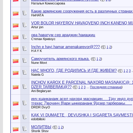
Наталья Комиссарова
Какие армянские сооружения есть в различных странах
НиНАТА
VOR BOLOR HAYEROV HAVAQVENQ INCH KANENQ MI
Artur jon
ова hаватум сер араджин hаиацкиц
Cтепан Кривоус
Inchn e hayi hamar amenakarevor@???
(
1
2
)
H A Y K
Самоучитель армянского языка.
(
1
2
)
Nune Movt
НАС МНОГО, ГДЕ РОДИЛИСЬ И ГДЕ ЖИВЕМ?
(
1
2
3
.
Natela G
INCHOV KAROX E PARCENAL NAXORD MASNAKIC@: 1-
DZER TARBERAK@??
(
1
2
3
...
Последняя страница
)
Ani Beglaryan
инч кцанканаик асел нахорд маснакцин.....1)ду индз ду
тгехес 7)вочинч 8)ари ынкерананк 9)дзер тарберакы......
DRDR DvyО
KAK VI DUMAETE , DEVUSHKA I SIGARETA SAVMESTI
edotbiliski
МОЛИТВЫ
(
1
2
)
Shorik Shov