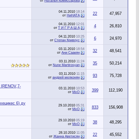
от
Наталья Комиссарова
04.11.2010
18:14
22
47,957
от
НиНАТА
04.11.2010
12:01
4
26,810
от
Т И Г Р А Ш А
04.11.2010
10:25
6
24,970
от
Cтепан Кривоус
03.11.2010
18:54
32
48,541
от
Ани Саакян
03.11.2010
11:24
35
50,214
от
Nune Martirosyan
03.11.2010
11:15
93
75,728
от
андрей мелконян
IRENOV,7-
03.11.2010
10:53
399
112,190
от
MxO
хецикес 6) ду
29.10.2010
05:31
833
156,908
от
MxO
29.10.2010
05:19
38
48,295
от
MxO
28.10.2010
11:05
22
45,552
от
Жанна Аветисян