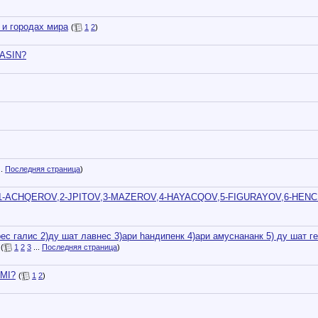
 и городах мира
(
1
2
)
ASIN?
..
Последняя страница
)
ACHQEROV,2-JPITOV,3-MAZEROV,4-HAYACQOV,5-FIGURAYOV,6-HENC 
рес галис 2)ду шат лавнес 3)ари hандипенк 4)ари амуснананк 5) ду шат ге
(
1
2
3
...
Последняя страница
)
MI?
(
1
2
)