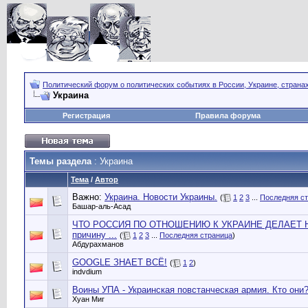
Политический форум о политических событиях в России, Украине, страна
Украина
Регистрация
Правила форума
Темы раздела
: Украина
Тема
/
Автор
Важно:
Украина. Новости Украины.
(
1
2
3
...
Последняя с
Башар-аль-Асад
ЧТО РОССИЯ ПО ОТНОШЕНИЮ К УКРАИНЕ ДЕЛАЕТ НЕ 
причину ...
(
1
2
3
...
Последняя страница
)
Абдурахманов
GOOGLE ЗНАЕТ ВСЁ!
(
1
2
)
indvdium
Воины УПА - Украинская повстанческая армия. Кто они
Хуан Миг