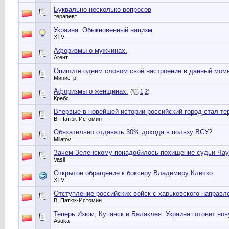
Буквально несколько вопросов
терапевт
Украина. Обыкновенный нацизм
XTV
Афоризмы о мужчинах.
Агент
Опишите одним словом своё настроение в данный мом
Министр
Афоризмы о женщинах.
(
1
2
)
Кребс
Впервые в новейшей истории российский город стал те
В. Патюк-Истомин
Обязательно отдавать 30% дохода в пользу ВСУ?
Milatov
Зачем Зеленскому понадобилось похищение судьи Чау
Vasil
Открытое обращение к боксеру Владимиру Кличко
XTV
Отступление российских войск с харьковского направл
В. Патюк-Истомин
Теперь Изюм, Купянск и Балаклея: Украина готовит но
Asuka