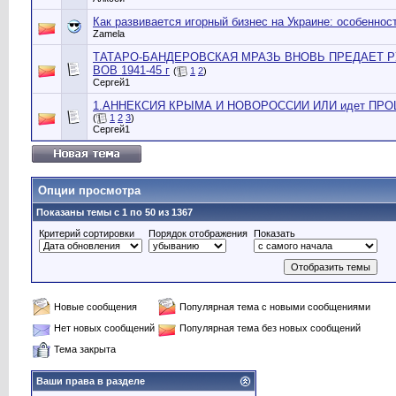
Как развивается игорный бизнес на Украине: особеннос
Zamela
ТАТАРО-БАНДЕРОВСКАЯ МРАЗЬ ВНОВЬ ПРЕДАЕТ Р
ВОВ 1941-45 г
(
1
2
)
Сергей1
1.АННЕКСИЯ КРЫМА И НОВОРОССИИ ИЛИ идет ПР
(
1
2
3
)
Сергей1
Опции просмотра
Показаны темы с 1 по 50 из 1367
Критерий сортировки
Порядок отображения
Показать
Новые сообщения
Популярная тема с новыми сообщениями
Нет новых сообщений
Популярная тема без новых сообщений
Тема закрыта
Ваши права в разделе