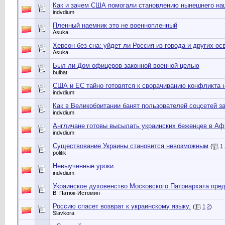
Как и зачем США помогали становлению нынешнего нац
indvdium
Пленный наемник это не военнопленный
Asuka
Херсон без сна: уйдет ли Россия из города и других о
Asuka
Был ли Дом офицеров законной военной целью
bulbat
США и ЕС тайно готовятся к сворачиванию конфликта 
indvdium
Как в Великобритании банят пользователей соцсетей за
indvdium
Англичане готовы высылать украинских беженцев в Аф
indvdium
Существование Украины становится невозможным
(
1
politik
Невыученные уроки.
indvdium
Украинское духовенство Московского Патриархата пре
В. Патюк-Истомин
Россию спасет возврат к украинскому языку.
(
1
2
)
Slavkora