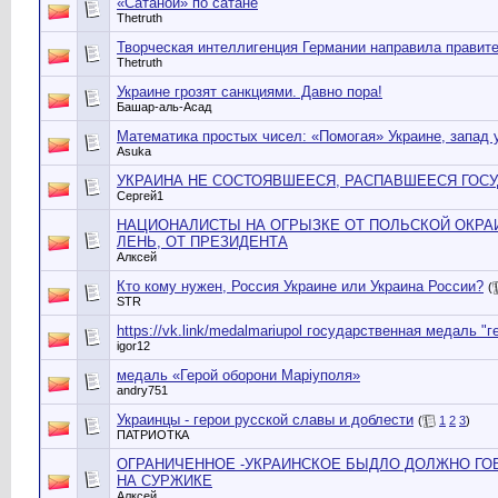
«Сатаной» по сатане
Thetruth
Творческая интеллигенция Германии направила правит
Thetruth
Украине грозят санкциями. Давно пора!
Башар-аль-Асад
Математика простых чисел: «Помогая» Украине, запад 
Asuka
УКРАИНА НЕ СОСТОЯВШЕЕСЯ, РАСПАВШЕЕСЯ ГОСУ
Сергей1
НАЦИОНАЛИСТЫ НА ОГРЫЗКЕ ОТ ПОЛЬСКОЙ ОКРАИН
ЛЕНЬ, ОТ ПРЕЗИДЕНТА
Алксей
Кто кому нужен, Россия Украине или Украина России?
(
STR
https://vk.link/medalmariupol государственная медаль 
igor12
медаль «Герой оборони Маріуполя»
andry751
Украинцы - герои русской славы и доблести
(
1
2
3
)
ПАТРИОТКА
ОГРАНИЧЕННОЕ -УКРАИНСКОЕ БЫДЛО ДОЛЖНО ГОВ
НА СУРЖИКЕ
Алксей