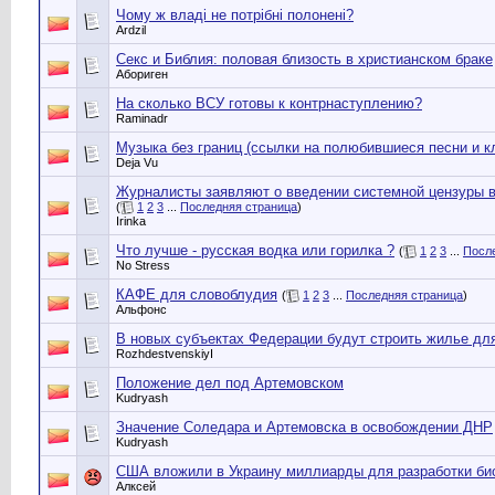
Чому ж владі не потрібні полонені?
Ardzil
Секс и Библия: половая близость в христианском браке
Абориген
На сколько ВСУ готовы к контрнаступлению?
Raminadr
Музыка без границ (ссылки на полюбившиеся песни и к
Deja Vu
Журналисты заявляют о введении системной цензуры 
(
1
2
3
...
Последняя страница
)
Irinka
Что лучше - русская водка или горилка ?
(
1
2
3
...
Посл
No Stress
КАФЕ для словоблудия
(
1
2
3
...
Последняя страница
)
Альфонс
В новых субъектах Федерации будут строить жилье дл
RozhdestvenskiyI
Положение дел под Артемовском
Kudryash
Значение Соледара и Артемовска в освобождении ДНР
Kudryash
США вложили в Украину миллиарды для разработки би
Алксей