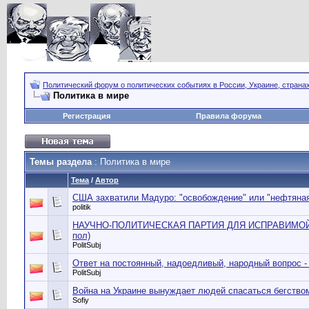
Политический форум о политических событиях в России, Украине, страна
Политика в мире
Регистрация
Правила форума
Темы раздела
: Политика в мире
Тема
/
Автор
США захватили Мадуро: "освобождение" или "нефтяная
politik
НАУЧНО-ПОЛИТИЧЕСКАЯ ПАРТИЯ ДЛЯ ИСПРАВИМОЙ
пол)
PolitSubj
Ответ на постоянный, надоедливый, народный вопрос -
PolitSubj
Война на Украине вынуждает людей спасаться бегство
Sofiy