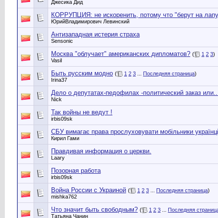
Джесика Дид
КОРРУПЦИЯ: не искоренить, потому что "берут на лапу
ЮрийВладимирович Левинский
Антизападная истерия страха
Sensonic
Москва "облучает" американских дипломатов?
(
1
2
3
)
Vasil
Быть русским модно
(
1
2
3
...
Последняя страница
)
Irina37
Дело о депутатах-педофилах -политический заказ или....
Nick
Так войны не ведут !
irbis09sk
СБУ вимагає права прослуховувати мобільники українц
Кирил Гами
Правдивая информация о церкви.
Laary
Позорная работа
irbis09sk
Война России с Украиной
(
1
2
3
...
Последняя страница
)
mishka762
Что значит быть свободным?
(
1
2
3
...
Последняя страниц
Татьяна Чанин