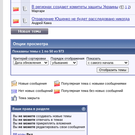
В регионах создают комитеты защиты Украины
(
1
2
)
Маргари
Отравление Ющенко не будет расследовано никогда
Андрей Кама
Опции просмотра
Показаны темы с 1 по 50 из 973
Критерий сортировки
Порядок отображения
Показать
Новые сообщения
Популярная тема с новыми сообщениями
Нет новых сообщений
Популярная тема без новых сообщений
Тема закрыта
Ваши права в разделе
Вы
не можете
создавать новые темы
Вы
не можете
отвечать в темах
Вы
не можете
прикреплять вложения
Вы
не можете
редактировать свои сообщения
BB коды
Вкл.