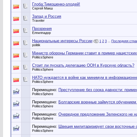
Глоба:Тимошенко-злодей!
Сергей Макш
Запад и Россия
Traveler
Прозрения
Елпилпадор
Национальные интересы России
(
1
2
3
...
Последняя стра
politik
Министр обороны Германии ставит в пример нацистских
PoliticsSphere
Стоит ли пускать делегацию ООН в Курскую область?
PoliticsSphere
НАТО нуждается в войне как минимум в информационн
PoliticsSphere
Перемещено:
Преступление без срока давности: прим
PoliticsSphere
Перемещено:
Болгарские военные займутся обучением 
PoliticsSphere
Перемещено:
Очередное предложение Зеленского не н
PoliticsSphere
Перемещено:
Швеция милитаризирует свои восточные 
PoliticsSphere