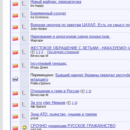
Новый майдан: перезагрузка
lov.happy
Беременный солдат
Ira Gromova
Военная цензура по заветам ЦАХАЛ. Есть ли смысл по
John Wulter
Наркомания и алкоголизм среди подростков.
Маргари
ЖЕСТОКОЕ ОБРАЩЕНИЕ С ДЕТЬМИ - НАКАЗУЕМО! (а в
(
1
2
3
...
Последняя страница
)
Вячеслав М
Інсуліновий геноцид.
Игорь Дэмя
Перемещено:
Бывший нардеп Украины передал республ
младшего
PoliticsSphere
Отношение к геям в России
(
1
2
)
Вячеслав М
За что убит Немцов
(
1
2
)
Alik Bahshi
Зона АТО: пьянство, уныние и трипер
yozal
СРОЧНО украинцам РУССКОЕ ГРАЖДАНСТВО
i191245