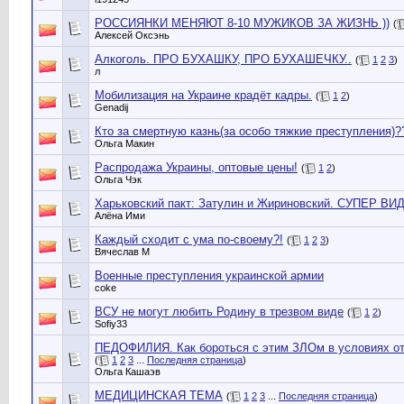
РОССИЯНКИ МЕНЯЮТ 8-10 МУЖИКОВ ЗА ЖИЗНЬ ))
(
Алексей Оксэнь
Алкоголь. ПРО БУХАШКУ, ПРО БУХАШЕЧКУ..
(
1
2
3
)
л
Мобилизация на Украине крадёт кадры.
(
1
2
)
Genadij
Кто за смертную казнь(за особо тяжкие преступления)?
Ольга Макин
Распродажа Украины, оптовые цены!
(
1
2
)
Ольга Чэк
Харьковский пакт: Затулин и Жириновский. СУПЕР ВИ
Алёна Ими
Каждый сходит с ума по-своему?!
(
1
2
3
)
Вячеслав М
Военные преступления украинской армии
coke
ВСУ не могут любить Родину в трезвом виде
(
1
2
)
Sofiy33
ПЕДОФИЛИЯ. Как бороться с этим ЗЛОм в условиях от
(
1
2
3
...
Последняя страница
)
Ольга Кашаэв
МЕДИЦИНСКАЯ ТЕМА
(
1
2
3
...
Последняя страница
)