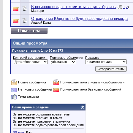
В регионах создают комитеты защиты Украины
(
1
2
)
Маргари
Отравление Ющенко не будет расследовано никогда
Андрей Кама
Опции просмотра
Показаны темы с 1 по 50 из 973
Критерий сортировки
Порядок отображения
Показать
Новые сообщения
Популярная тема с новыми сообщениями
Нет новых сообщений
Популярная тема без новых сообщений
Тема закрыта
Ваши права в разделе
Вы
не можете
создавать новые темы
Вы
не можете
отвечать в темах
Вы
не можете
прикреплять вложения
Вы
не можете
редактировать свои сообщения
BB коды
Вкл.