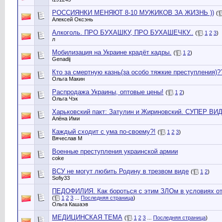
РОССИЯНКИ МЕНЯЮТ 8-10 МУЖИКОВ ЗА ЖИЗНЬ ))
(
Алексей Оксэнь
Алкоголь. ПРО БУХАШКУ, ПРО БУХАШЕЧКУ..
(
1
2
3
)
л
Мобилизация на Украине крадёт кадры.
(
1
2
)
Genadij
Кто за смертную казнь(за особо тяжкие преступления)?
Ольга Макин
Распродажа Украины, оптовые цены!
(
1
2
)
Ольга Чэк
Харьковский пакт: Затулин и Жириновский. СУПЕР ВИ
Алёна Ими
Каждый сходит с ума по-своему?!
(
1
2
3
)
Вячеслав М
Военные преступления украинской армии
coke
ВСУ не могут любить Родину в трезвом виде
(
1
2
)
Sofiy33
ПЕДОФИЛИЯ. Как бороться с этим ЗЛОм в условиях от
(
1
2
3
...
Последняя страница
)
Ольга Кашаэв
МЕДИЦИНСКАЯ ТЕМА
(
1
2
3
...
Последняя страница
)