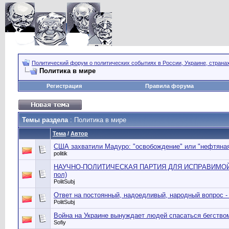
Политический форум о политических событиях в России, Украине, страна
Политика в мире
Регистрация
Правила форума
Темы раздела
: Политика в мире
Тема
/
Автор
США захватили Мадуро: "освобождение" или "нефтяная
politik
НАУЧНО-ПОЛИТИЧЕСКАЯ ПАРТИЯ ДЛЯ ИСПРАВИМОЙ
пол)
PolitSubj
Ответ на постоянный, надоедливый, народный вопрос -
PolitSubj
Война на Украине вынуждает людей спасаться бегство
Sofiy