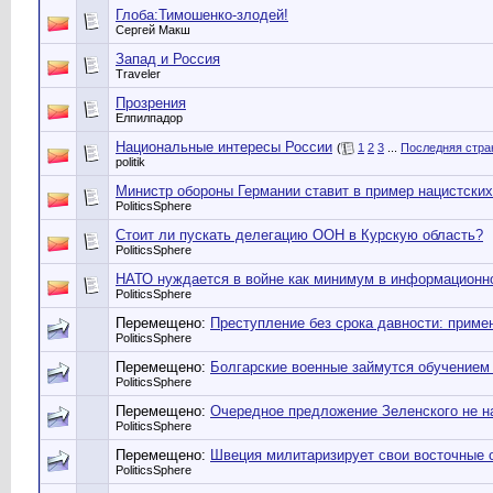
Глоба:Тимошенко-злодей!
Сергей Макш
Запад и Россия
Traveler
Прозрения
Елпилпадор
Национальные интересы России
(
1
2
3
...
Последняя стра
politik
Министр обороны Германии ставит в пример нацистских
PoliticsSphere
Стоит ли пускать делегацию ООН в Курскую область?
PoliticsSphere
НАТО нуждается в войне как минимум в информационн
PoliticsSphere
Перемещено:
Преступление без срока давности: прим
PoliticsSphere
Перемещено:
Болгарские военные займутся обучением 
PoliticsSphere
Перемещено:
Очередное предложение Зеленского не н
PoliticsSphere
Перемещено:
Швеция милитаризирует свои восточные 
PoliticsSphere