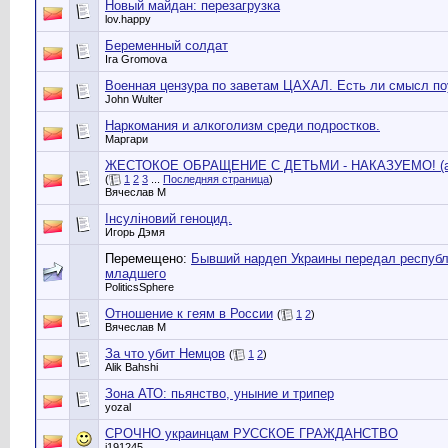
Новый майдан: перезагрузка
lov.happy
Беременный солдат
Ira Gromova
Военная цензура по заветам ЦАХАЛ. Есть ли смысл по
John Wulter
Наркомания и алкоголизм среди подростков.
Маргари
ЖЕСТОКОЕ ОБРАЩЕНИЕ С ДЕТЬМИ - НАКАЗУЕМО! (а в
(
1
2
3
...
Последняя страница
)
Вячеслав М
Інсуліновий геноцид.
Игорь Дэмя
Перемещено:
Бывший нардеп Украины передал республ
младшего
PoliticsSphere
Отношение к геям в России
(
1
2
)
Вячеслав М
За что убит Немцов
(
1
2
)
Alik Bahshi
Зона АТО: пьянство, уныние и трипер
yozal
СРОЧНО украинцам РУССКОЕ ГРАЖДАНСТВО
i191245