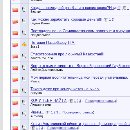
Иришка
Когда в последний раз были в наших краях?И где?
(
1
Бюстик
Как можно зaрaботать хорошие деньги!!!
(
1
2
)
Вадим Рoтай
Пострадавшие на Семипалатинском полигоне и живущие
Неидеальная
Петиция Назарбаеву Н.А.
1sss1
Стихотворения про любимый Казахстан!!!
Константин Чэк
Все, кто жил и живет в п. Верхнеберезовский Глубоковс
Люблю Доминировать
Моя первая воспитательница,моя первая учительница.
Раиса
Такого даже при коммунистах не было.
Викуша
ХОЧУ ТЕБЯ НАЙТИ.
(
1
2
3
...
Последняя страница
)
Людмила ими
Ищем...
(
1
2
3
...
Последняя страница
)
Антипод
Кто из Акмолинской области, раньше Целиноградской з
(
1
2
3
...
Последняя страница
)