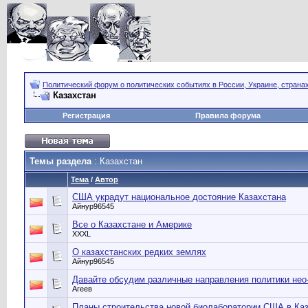
Политический форум о политических событиях в России, Украине, страна
Казахстан
Регистрация
Правила форума
Темы раздела
: Казахстан
Тема
/
Автор
США украдут национальное достояние Казахстана
Айнур96545
Все о Казахстане и Америке
XXXL
О казахстанских редких землях
Айнур96545
Давайте обсудим различные направления политики нео
Агеев
Планы строительства новой биолаборатории США в Каз