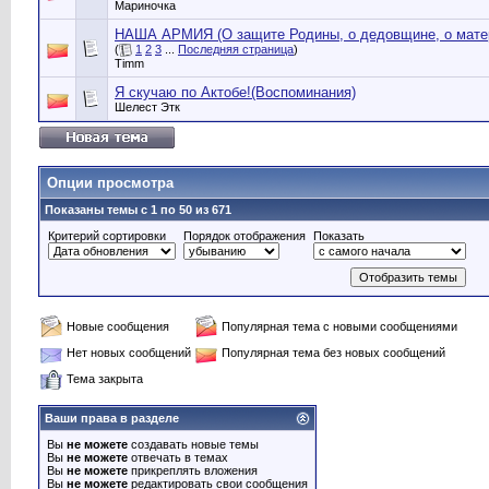
Мариночка
НАША АРМИЯ (О защите Родины, о дедовщине, о матер
(
1
2
3
...
Последняя страница
)
Timm
Я скучаю по Актобе!(Воспоминания)
Шелест Этк
Опции просмотра
Показаны темы с 1 по 50 из 671
Критерий сортировки
Порядок отображения
Показать
Новые сообщения
Популярная тема с новыми сообщениями
Нет новых сообщений
Популярная тема без новых сообщений
Тема закрыта
Ваши права в разделе
Вы
не можете
создавать новые темы
Вы
не можете
отвечать в темах
Вы
не можете
прикреплять вложения
Вы
не можете
редактировать свои сообщения