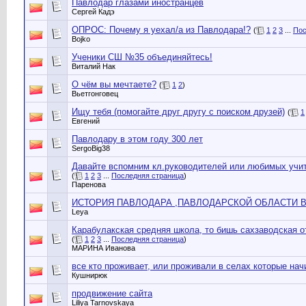
Павлодар глазами иностранцев
Сергей Кадэ
ОПРОС: Почему я уехал/а из Павлодара!?
(
1
2
3
...
Пос
Bojko
Ученики СШ №35 объединяйтесь!
Виталий Нак
О чём вы мечтаете?
(
1
2
)
Вьетгонговец
Ищу тебя (помогайте друг другу с поиском друзей)
(
1
Евгений
Павлодару в этом году 300 лет
SergoBig38
Давайте вспомним кл.руководителей или любимых учи
(
1
2
3
...
Последняя страница
)
Паренова
ИСТОРИЯ ПАВЛОДАРА ,ПАВЛОДАРСКОЙ ОБЛАСТИ В
Leya
Карабулакская средняя школа, то бишь сахзаводская 
(
1
2
3
...
Последняя страница
)
МАРИНА Иванова
все кто проживает, или проживали в селах которые начи
Кушнирюк
продвижение сайта
Liliya Tarnovskaya