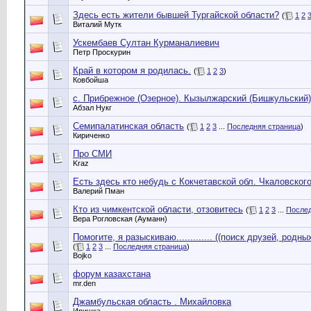
Здесь есть жители бывшей Тургайской области?
(
1
2
Виталий Мутк
Ускембаев Султан Курманалиевич
Петр Проскурин
Край в котором я родилась.
(
1
2
3
)
Ковбойша
с. Прибрежное (Озерное). Кызылжарский (Бишкульский)
Абзал Нукг
Семипалатинская область
(
1
2
3
...
Последняя страница
)
Кириченко
Про СМИ
Kraz
Есть здесь кто небудь с Кокчетавской обл. Чкаловског
Валерий Пман
Кто из чимкентской области, отзовитесь
(
1
2
3
...
Послед
Вера Рогловская (Ауманн)
Помогите, я разыскиваю............. ((поиск друзей, родных
(
1
2
3
...
Последняя страница
)
Bojko
форум казахстана
mr.den
Джамбульская область . Михайловка