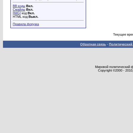
BB коды
Вкл.
Смайлы
Вкл.
[IMG]
код
Вкл.
HTML код
Выкл.
Правила форума
Текущее вре
Обратная связь
-
Политический 
Мировой политический фор
Copyright ©2000 - 2010,