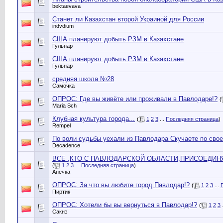
bektaevava
Станет ли Казахстан второй Украиной для России
indvdium
США планируют добыть РЗМ в Казахстане
Гульнар
США планируют добыть РЗМ в Казахстане
Гульнар
средняя школа №28
Самочка
ОПРОС: Где вы живёте или проживали в Павлодаре!?
(
Maria Sch
Клубная культура города...
(
1
2
3
...
Последняя страница
)
Rempel
По воли судьбы уехали из Павлодара Скучаете по сво
Decadence
ВСЕ ,КТО С ПАВЛОДАРСКОЙ ОБЛАСТИ,ПРИСОЕДИН
(
1
2
3
...
Последняя страница
)
Анечка
ОПРОС: За что вы любите город Павлодар!?
(
1
2
3
...
Пиртик
ОПРОС: Хотели бы вы вернуться в Павлодар!?
(
1
2
3
.
Сакнэ