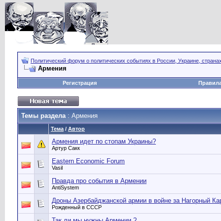
Политический форум о политических событиях в России, Украине, страна
Армения
Регистрация
Правил
Темы раздела
: Армения
Тема
/
Автор
Армения идет по стопам Украины?
Артур Сакк
Eastern Economic Forum
Vasil
Правда про события в Армении
AntiSystem
Дроны Азербайджанской армии в войне за Нагорный Ка
Рожденный в СССР
Так ли мы нужны Армении ?