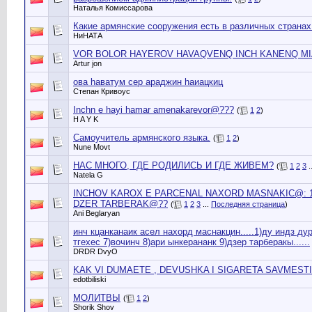
Наталья Комиссарова
Какие армянские сооружения есть в различных странах
НиНАТА
VOR BOLOR HAYEROV HAVAQVENQ INCH KANENQ MI
Artur jon
ова hаватум сер араджин hаиацкиц
Cтепан Кривоус
Inchn e hayi hamar amenakarevor@???
(
1
2
)
H A Y K
Самоучитель армянского языка.
(
1
2
)
Nune Movt
НАС МНОГО, ГДЕ РОДИЛИСЬ И ГДЕ ЖИВЕМ?
(
1
2
3
.
Natela G
INCHOV KAROX E PARCENAL NAXORD MASNAKIC@: 1-
DZER TARBERAK@??
(
1
2
3
...
Последняя страница
)
Ani Beglaryan
инч кцанканаик асел нахорд маснакцин.....1)ду индз ду
тгехес 7)вочинч 8)ари ынкерананк 9)дзер тарберакы......
DRDR DvyО
KAK VI DUMAETE , DEVUSHKA I SIGARETA SAVMESTI
edotbiliski
МОЛИТВЫ
(
1
2
)
Shorik Shov