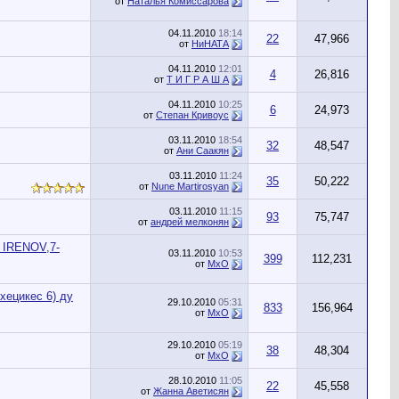
от
Наталья Комиссарова
04.11.2010
18:14
22
47,966
от
НиНАТА
04.11.2010
12:01
4
26,816
от
Т И Г Р А Ш А
04.11.2010
10:25
6
24,973
от
Cтепан Кривоус
03.11.2010
18:54
32
48,547
от
Ани Саакян
03.11.2010
11:24
35
50,222
от
Nune Martirosyan
03.11.2010
11:15
93
75,747
от
андрей мелконян
IRENOV,7-
03.11.2010
10:53
399
112,231
от
MxO
хецикес 6) ду
29.10.2010
05:31
833
156,964
от
MxO
29.10.2010
05:19
38
48,304
от
MxO
28.10.2010
11:05
22
45,558
от
Жанна Аветисян