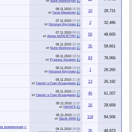
от
Nune Martirosyan
08.11.2010
15:36
10
28,731
от
Гагик Микаелян
07.11.2010
17:44
2
32,486
от
Наталья Круглова
07.11.2010
09:41
50
48,605
от
Арпик КАРАПЕТЯН
06.11.2010
22:49
35
58,661
от
Nune Martirosyan
06.11.2010
18:54
83
78,066
от
Рузанна Захарян
06.11.2010
14:04
1
28,265
от
Наталья Круглова
05.11.2010
21:36
13
26,192
от
Гамлет и Гоар Искандарян
05.11.2010
21:15
45
61,207
от
Гамлет и Гоар Искандарян
05.11.2010
11:57
16
28,669
от
НиНАТА
05.11.2010
11:01
118
84,506
от
Slavik-ARM
ма временная,с
04.11.2010
18:56
35
48,973