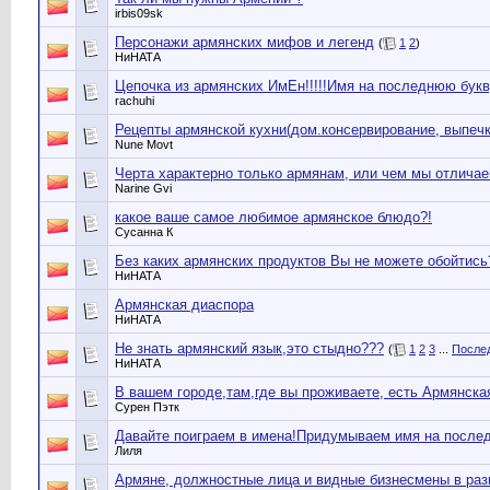
irbis09sk
Персонажи армянских мифов и легенд
(
1
2
)
НиНАТА
Цепочка из армянских ИмЕн!!!!!Имя на последнюю букву,
rachuhi
Рецепты армянской кухни(дом.консервирование, выпечки
Nune Movt
Черта характерно только армянам, или чем мы отличае
Narine Gvi
какое ваше самое любимое армянское блюдо?!
Сусанна К
Без каких армянских продуктов Вы не можете обойтись
НиНАТА
Армянская диаспора
НиНАТА
Не знать армянский язык,это стыдно???
(
1
2
3
...
После
НиНАТА
В вашем городе,там,где вы проживаете, есть Армянска
Сурен Пэтк
Давайте поиграем в имена!Придумываем имя на последню
Лиля
Армяне, должностные лица и видные бизнесмены в раз