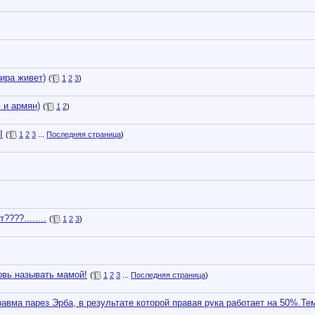
ира живет)
(
1
2
3
)
 и армян)
(
1
2
)
I
(
1
2
3
...
Последняя страница
)
???........
(
1
2
3
)
овь называть мамой!
(
1
2
3
...
Последняя страница
)
равма парез Эрба, в результате которой правая рука работает на 50%.Те