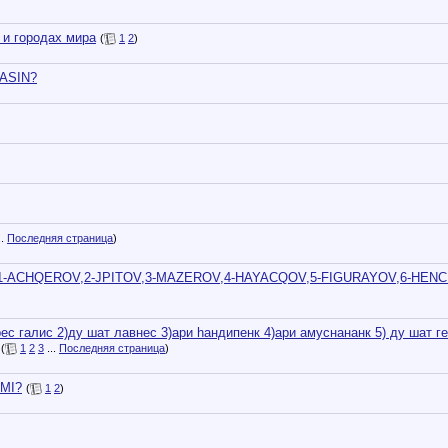
 и городах мира
(
1
2
)
ASIN?
..
Последняя страница
)
ACHQEROV,2-JPITOV,3-MAZEROV,4-HAYACQOV,5-FIGURAYOV,6-HENC 
рес галис 2)ду шат лавнес 3)ари hандипенк 4)ари амуснананк 5) ду шат ге
(
1
2
3
...
Последняя страница
)
MI?
(
1
2
)