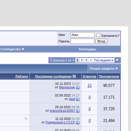
Имя
Запомнить?
Пароль
Сообщество
Календарь
Страница 1 из 4
1
2
3
>
Последняя
»
Опции раздела
Рейтинг
Последнее сообщение
Ответов
Просмотров
02.11.2023
10:07
15
90,577
от
Матроскин
02.09.2022
14:17
0
17,171
от
Vasil
29.10.2021
04:35
6
37,725
от
Ivanushka142857
11.10.2020
16:43
0
21,484
от
Рожденный в СССР
07.10.2020
06:41