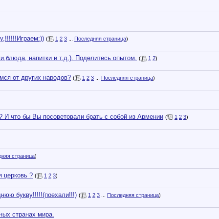
!!!!!!Играем:))
(
1
2
3
...
Последняя страница
)
,блюда, напитки и т.д.). Поделитесь опытом.
(
1
2
)
мся от других народов?
(
1
2
3
...
Последняя страница
)
? И что бы Вы посоветовали брать с собой из Армении
(
1
2
3
)
дняя страница
)
я церковь ?
(
1
2
3
)
ю букву!!!!!(поехали!!!)
(
1
2
3
...
Последняя страница
)
ных странах мира.