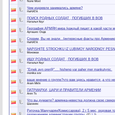
Nune Movt
Чем издревле занимались армяне?
НиНАТА
ПОИСК РОДНЫХ СОЛДАТ , ПОГИБШИХ В ВОВ
Наталья Ккуг
География АРМЯН мира (каждый пишет в какой части м
Арташес Ондк
Спорим, Вы не знали...(интересные факты про Армению
НиНАТА
NAPISHITE STROCHKU IZ LUBIMOY NARODNOY PESN
Мономах
ИЩУ РОДНЫХ СОЛДАТ , ПОГИБШИХ В ВОВ
Наталья Ккуг
"Ernek ayn orer@".... hishenq var paher mer mankutynic.
monika sov
ваше мнение о группе?что вам здесь нравится ,а что нет?
Aram Mkhi
ПАТРИАРХИ, ЦАРИ И ПРАВИТЕЛИ АРМЕНИИ
Aren Ts
Что вы думаете? армянка-невестка должна свою свекр
Шагинян
Риточка Манучарян(Комиссарова), 2 г 5 мес, родовая т
разрешением администрации группы.
(
1
2
)