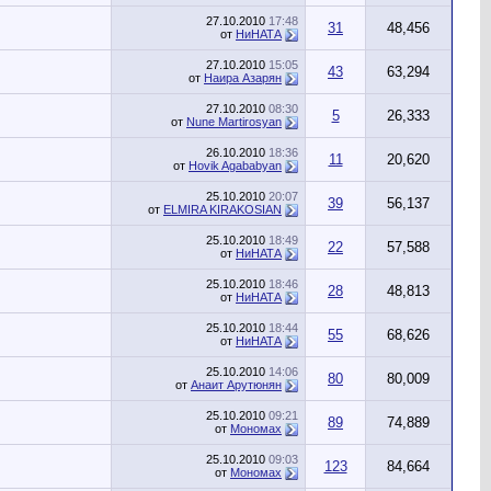
27.10.2010
17:48
31
48,456
от
НиНАТА
27.10.2010
15:05
43
63,294
от
Наира Азарян
27.10.2010
08:30
5
26,333
от
Nune Martirosyan
26.10.2010
18:36
11
20,620
от
Hovik Agababyan
25.10.2010
20:07
39
56,137
от
ELMIRA KIRAKOSIAN
25.10.2010
18:49
22
57,588
от
НиНАТА
25.10.2010
18:46
28
48,813
от
НиНАТА
25.10.2010
18:44
55
68,626
от
НиНАТА
25.10.2010
14:06
80
80,009
от
Анаит Арутюнян
25.10.2010
09:21
89
74,889
от
Мономах
25.10.2010
09:03
123
84,664
от
Мономах