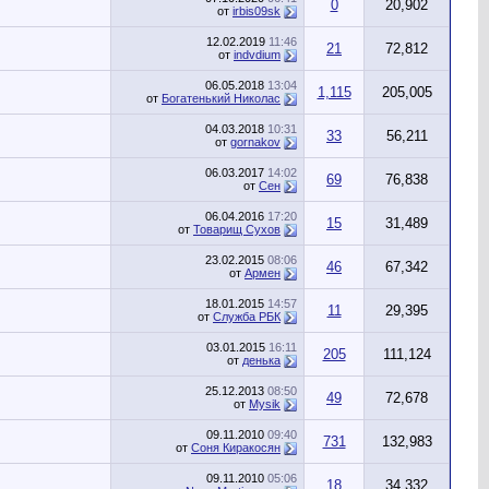
0
20,902
от
irbis09sk
12.02.2019
11:46
21
72,812
от
indvdium
06.05.2018
13:04
1,115
205,005
от
Богатенький Николас
04.03.2018
10:31
33
56,211
от
gornakov
06.03.2017
14:02
69
76,838
от
Сен
06.04.2016
17:20
15
31,489
от
Товарищ Сухов
23.02.2015
08:06
46
67,342
от
Армен
18.01.2015
14:57
11
29,395
от
Служба РБК
03.01.2015
16:11
205
111,124
от
денька
25.12.2013
08:50
49
72,678
от
Mysik
09.11.2010
09:40
731
132,983
от
Соня Киракосян
09.11.2010
05:06
18
34,332