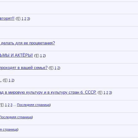
торят!!
(
1
2
3
)
делать для ее процветания?
ЬМЫ И АКТЁРЫ!
(
1
2
)
проходят в вашей семье?
(
1
2
)
.
(
1
2
)
д в мировую культуру и в культуру стран б. СССР.
(
1
2
3
)
(
1
2
3
...
Последняя страница
)
Последняя страница
)
я страница
)