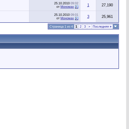
25.10.2010
09:02
1
27,190
от
Мономах
25.10.2010
09:01
3
25,961
от
Мономах
Страница 1 из 4
1
2
3
>
Последняя
»