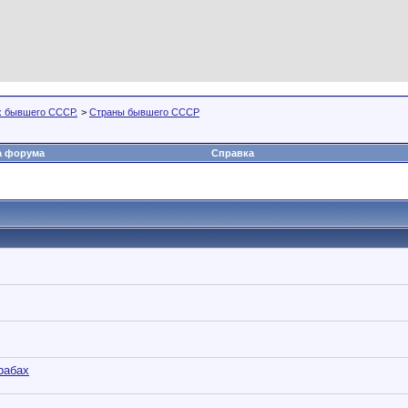
х бывшего СССР.
>
Страны бывшего СССР
а форума
Справка
рабах