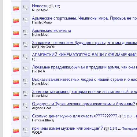
Новости
(
1
2
)
Nune Movt
Армянские спортсмены. Чемпионы мира. Просьба не пов
Hamlet Mono
Армянские мстители
Nune Movt
За нашим поколением будущее страны, что мы должны 
KISTINA OvОk
АРМЯНСКИЙ КИНЕМАТОГРАФ:ВАШИ ЛЮБИМЫЕ ФИЛ
( )
Любимые праздники,обычаи и традиции армян, как они 
НиНАТА
Высказывания известных людей о нашей стране и о нас
Nune Movt
Знаменитые армяне, которые внесли значительный вкла
Nune Movt
Отдадут ли Турки исконно армянские земли Армянам?
Argishti Givo
Сколько денег нужно для счастья??????????
(
1
2
3
...
Петхем Шахд
причины измен мужчин или женщин"?
(
1
2
3
...
Последня
WOLF