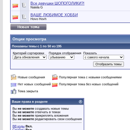
Все девушки ШОПОГОЛИКИ?!
Natela G
ВАШЕ ЛЮБИМОЕ ХОББИ
Hovo Hovh
Опции просмотра
Показаны темы с 1 по 50 из 195
Критерий сортировки
Порядок отображения
Показать
Новые сообщения
Популярная тема с новыми сообщениями
Нет новых сообщений
Популярная тема без новых сообщений
Тема закрыта
Ваши права в разделе
Вы
не можете
создавать новые темы
Вы
не можете
отвечать в темах
Вы
не можете
прикреплять вложения
Вы
не можете
редактировать свои сообщения
BB коды
Вкл.
Смайлы
Вкл.