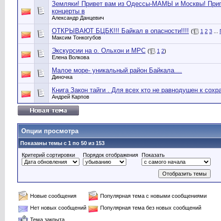
Земляки! Привет вам из Одессы-МАМЫ и Москвы! При
концерты в
Александр Данцевич
ОТКРЫВАЮТ БЦБК!!! Байкал в опасности!!!!
(
1
2
3
...
Максим Тонкогубов
Экскурсии на о. Ольхон и МРС
(
1
2
)
Елена Волкова
Малое море- уникальный район Байкала....
Диночка
Книга Закон тайги . Для всех кто не равнодушен к сох
Андрей Карпов
Опции просмотра
Показаны темы с 1 по 50 из 153
Критерий сортировки
Порядок отображения
Показать
Новые сообщения
Популярная тема с новыми сообщениями
Нет новых сообщений
Популярная тема без новых сообщений
Тема закрыта