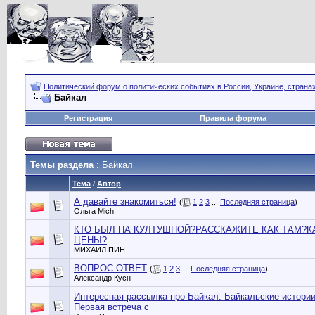
Политический форум о политических событиях в России, Украине, страна
Байкал
Регистрация
Правила форума
Темы раздела
: Байкал
Тема
/
Автор
А давайте знакомиться!
(
1
2
3
...
Последняя страница
)
Ольга Мich
КТО БЫЛ НА КУЛТУШНОЙ?РАССКАЖИТЕ КАК ТАМ?К
ЦЕНЫ?
МИХАИЛ ПИН
ВОПРОС-ОТВЕТ
(
1
2
3
...
Последняя страница
)
Александр Кусн
Интересная рассылка про Байкал: Байкальские истории
Первая встреча с