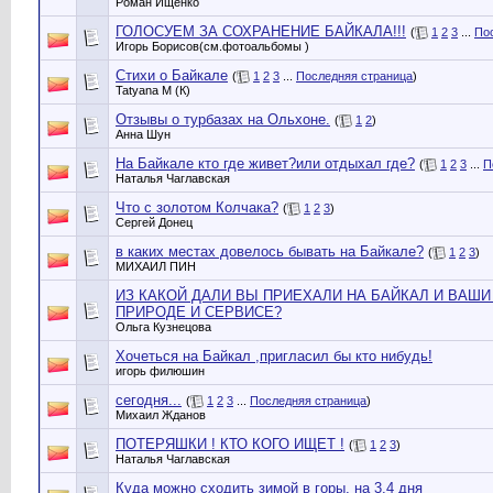
Роман Ищенко
ГОЛОСУЕМ ЗА СОХРАНЕНИЕ БАЙКАЛА!!!
(
1
2
3
...
По
Игорь Борисов(см.фотоальбомы )
Стихи о Байкале
(
1
2
3
...
Последняя страница
)
Tatyana М (К)
Отзывы о турбазах на Ольхоне.
(
1
2
)
Анна Шун
На Байкале кто где живет?или отдыхал где?
(
1
2
3
...
П
Наталья Чаглавская
Что с золотом Колчака?
(
1
2
3
)
Сергей Донец
в каких местах довелось бывать на Байкале?
(
1
2
3
)
МИХАИЛ ПИН
ИЗ КАКОЙ ДАЛИ ВЫ ПРИЕХАЛИ НА БАЙКАЛ И ВАШИ
ПРИРОДЕ И СЕРВИСЕ?
Ольга Кузнецова
Хочеться на Байкал ,пригласил бы кто нибудь!
игорь филюшин
сегодня...
(
1
2
3
...
Последняя страница
)
Михаил Жданов
ПОТЕРЯШКИ ! КТО КОГО ИЩЕТ !
(
1
2
3
)
Наталья Чаглавская
Куда можно сходить зимой в горы, на 3,4 дня