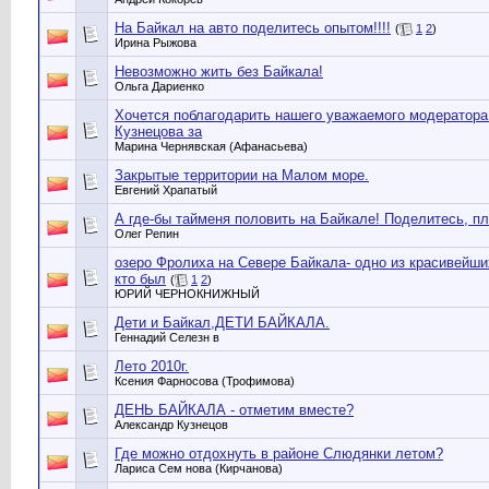
На Байкал на авто поделитесь опытом!!!!
(
1
2
)
Ирина Рыжова
Невозможно жить без Байкала!
Ольга Дариенко
Хочется поблагодарить нашего уважаемого модератор
Кузнецова за
Марина Чернявская (Афанасьева)
Закрытые территории на Малом море.
Евгений Храпатый
А где-бы тайменя половить на Байкале! Поделитесь, пл
Олег Репин
озеро Фролиха на Севере Байкала- одно из красивейши
кто был
(
1
2
)
ЮРИЙ ЧЕРНОКНИЖНЫЙ
Дети и Байкал,ДЕТИ БАЙКАЛА.
Геннадий Селезн в
Лето 2010г.
Ксения Фарносова (Трофимова)
ДЕНЬ БАЙКАЛА - отметим вместе?
Александр Кузнецов
Где можно отдохнуть в районе Слюдянки летом?
Лариса Сем нова (Кирчанова)