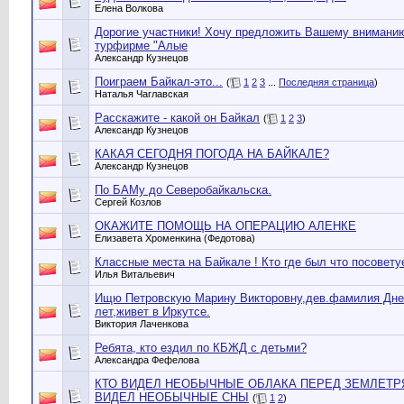
Елена Волкова
Дорогие участники! Хочу предложить Вашему вниманию
турфирме "Алые
Александр Кузнецов
Поиграем Байкал-это...
(
1
2
3
...
Последняя страница
)
Наталья Чаглавская
Расскажите - какой он Байкал
(
1
2
3
)
Александр Кузнецов
КАКАЯ СЕГОДНЯ ПОГОДА НА БАЙКАЛЕ?
Александр Кузнецов
По БАМу до Северобайкальска.
Сергей Козлов
ОКАЖИТЕ ПОМОЩЬ НА ОПЕРАЦИЮ АЛЕНКЕ
Елизавета Хроменкина (Федотова)
Классные места на Байкале ! Кто где был что посовету
Илья Витальевич
Ищю Петровскую Марину Викторовну,дев.фамилия Дне
лет,живет в Иркутсе.
Виктория Лаченкова
Ребята, кто ездил по КБЖД с детьми?
Александра Фефелова
КТО ВИДЕЛ НЕОБЫЧНЫЕ ОБЛАКА ПЕРЕД ЗЕМЛЕТР
ВИДЕЛ НЕОБЫЧНЫЕ СНЫ
(
1
2
)