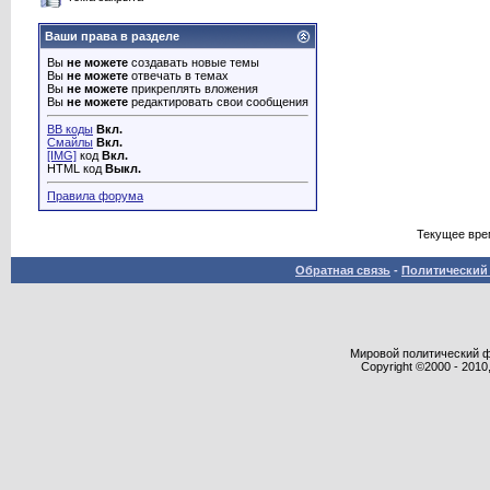
Ваши права в разделе
Вы
не можете
создавать новые темы
Вы
не можете
отвечать в темах
Вы
не можете
прикреплять вложения
Вы
не можете
редактировать свои сообщения
BB коды
Вкл.
Смайлы
Вкл.
[IMG]
код
Вкл.
HTML код
Выкл.
Правила форума
Текущее вре
Обратная связь
-
Политический 
Мировой политический фор
Copyright ©2000 - 2010,