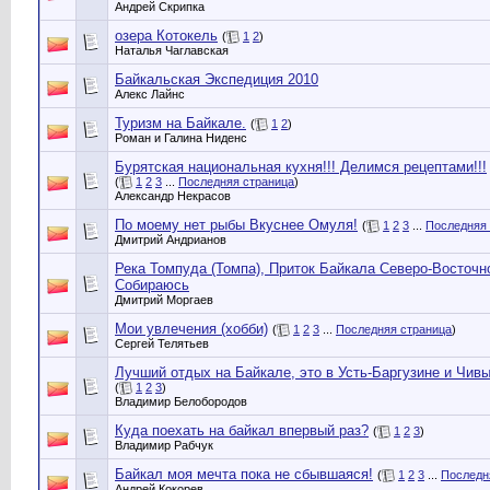
Андрей Скрипка
озера Котокель
(
1
2
)
Наталья Чаглавская
Байкальская Экспедиция 2010
Алекс Лайнс
Туризм на Байкале.
(
1
2
)
Роман и Галина Ниденс
Бурятская национальная кухня!!! Делимся рецептами!!!
(
1
2
3
...
Последняя страница
)
Александр Некрасов
По моему нет рыбы Вкуснее Омуля!
(
1
2
3
...
Последняя 
Дмитрий Андрианов
Река Томпуда (Томпа), Приток Байкала Северо-Восточн
Собираюсь
Дмитрий Моргаев
Мои увлечения (хобби)
(
1
2
3
...
Последняя страница
)
Сергей Телятьев
Лучший отдых на Байкале, это в Усть-Баргузине и Чив
(
1
2
3
)
Владимир Белобородов
Куда поехать на байкал впервый раз?
(
1
2
3
)
Владимир Рабчук
Байкал моя мечта пока не сбывшаяся!
(
1
2
3
...
Последн
Андрей Кокорев