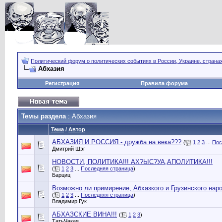
Политический форум о политических событиях в России, Украине, страна
Абхазия
Регистрация
Правила форума
Темы раздела
: Абхазия
Тема
/
Автор
АБХАЗИЯ И РОССИЯ - дружба на века???
(
1
2
3
...
Пос
Дмитрий Шэг
НОВОСТИ, ПОЛИТИКА!!! АХ?ЫС?УА,АПОЛИТИКА!!!
(
1
2
3
...
Последняя страница
)
Барциц
Возможно ли примирение, Абхазкого и Грузинского нар
(
1
2
3
...
Последняя страница
)
Владимир Гук
АБХАЗСКИЕ ВИНА!!!
(
1
2
3
)
ТатьЧакая