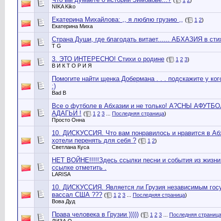
(
1
2
)
NIKA Kiko
Екатерина Михайлова: ,, я люблю грузию ,,
(
1
2
)
Екатерина Миха
Страна Души, где благодать витает...... АБХАЗИЯ в стих
T G
3. ЭТО ИНТЕРЕСНО! Стихи о родине
(
1
2
3
)
В И К Т О Р И Я
Помогите найти щенка Добермана . . . подскажите у ког
:)
Bad B
Все о футболе в Абхазии и не только! А?СНЫ АФУТ
АДАГЬИ !
(
1
2
3
...
Последняя страница
)
Просто Онна
10. ДИСКУССИЯ. Что вам понравилось и нравится в Абх
хотели перенять для себя ?
(
1
2
)
Светлана Куса
НЕТ ВОЙНЕ!!!!!Здесь ссылки песни и события из жизни
ссылке отметить .
LARISA
10. ДИСКУССИЯ. Является ли Грузия независимым гос
вассал США ???
(
1
2
3
...
Последняя страница
)
Вова Дуд
Права человека в Грузии )))))
(
1
2
3
...
Последняя страниц