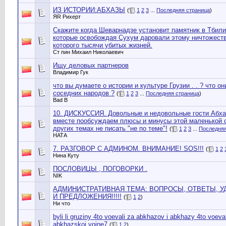
ИЗ ИСТОРИИ:АБХАЗЫ
(
1
2
3
...
Последняя страница
)
ЯR Рихерт
Скажите когда Шеварнадзе установит памятник в Тбил
которые освобождая Сухум даровали этому ничтожеств
которого тысячи убитых жизней.
Ст пин Михаил Николаевич
Ищу деловых партнеров
Владимир Гук
что вы думаете о истории и культуре Грузии . . ? что о
соседних народов ?
(
1
2
3
...
Последняя страница
)
Bad B
10. ДИСКУССИЯ. Довольные и недовольные гости Абха
вместе пообсуждаем плюсы и минусы этой маленькой с
других темах не писать "не по теме"!
(
1
2
3
...
Последняя
НАТА
7. РАЗГОВОР С АДМИНОМ. ВНИМАНИЕ! SOS!!!
(
1
2
Нина Куту
ПОСЛОВИЦЫ , ПОГОВОРКИ .
NIK
АДМИНИСТРАТИВНАЯ ТЕМА: ВОПРОСЫ, ОТВЕТЫ, 
И ПРЕДЛОЖЕНИЯ!!!!!
(
1
2
)
Ни что
byli li gruziny 4to voevali za abkhazov i abkhazy 4to voeval
abkhazskoi voine7
(
1
2
)