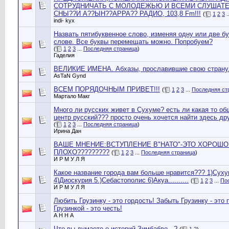
СОТРУДНИЧАТЬ С МОЛОДЕЖЬЮ И ВСЕМИ СЛУШАТЕЛЯМ
СНЫ??И А??ЫН??АРРА?? РАДИО, 103,8 Fm!!!
(
1
2
3
.
indi- kyx
Назвать пятибуквенное слово, изменяя одну или две 
слове. Все буквы перемещать можно. Попробуем?
(
1
2
3
...
Последняя страница
)
Гаделия
ВЕЛИКИЕ ИМЕНА. Абхазы, прославившие свою страну
AsTaN Gynd
ВСЕМ ПОРЯДОЧНЫМ ПРИВЕТ!!!
(
1
2
3
...
Последняя ст
Мартало Макг
Много ли русских живет в Сухуме? есть ли какая то об
центр русский??? просто очень хочется найти здесь дру
(
1
2
3
...
Последняя страница
)
Ирина Дан
ВАШЕ МНЕНИЕ:ВСТУПЛЕНИЕ В"НАТО"-ЭТО ХОРОШО
ПЛОХО?????????
(
1
2
3
...
Последняя страница
)
И Р М У Л Я
Какое название города вам больше нравится??? 1)Сух
4)Диоскурия 5.)Себастополис 6)Акуа..........
(
1
2
3
...
По
И Р М У Л Я
Любить Грузинку - это гордость! Забыть Грузинку - это
Грузинкой - это честь!
А Н Н А
Что вы думаeте о историй Зимбабве...?