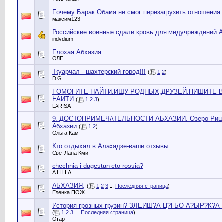
Почему Барак Обама не смог перезагрузить отношения
максим123
Российские военные сдали кровь для медучреждений 
indvdium
Плохая Абхазия
ОЛЕ
Ткуарчал - шахтерский город!!!
(
1
2
)
D G
ПОМОГИТЕ НАЙТИ.ИЩУ РОДНЫХ,ДРУЗЕЙ.ПИШИТЕ В
НАИТИ
(
1
2
3
)
LARISA
9. ДОСТОПРИМЕЧАТЕЛЬНОСТИ АБХАЗИИ. Озеро Рица
Абхазии
(
1
2
)
Ольга Кам
Кто отдыхал в Алахадзе-ваши отзывы
СветЛана Кми
chechnia i dagestan eto rossia?
А Н Н А
АБХАЗИЯ,
(
1
2
3
...
Последняя страница
)
Еленка ПОЖ
История грозных грузин? ЗЛЕИШ?А Ц?ГЬО А?ЫР?К?
(
1
2
3
...
Последняя страница
)
Отар