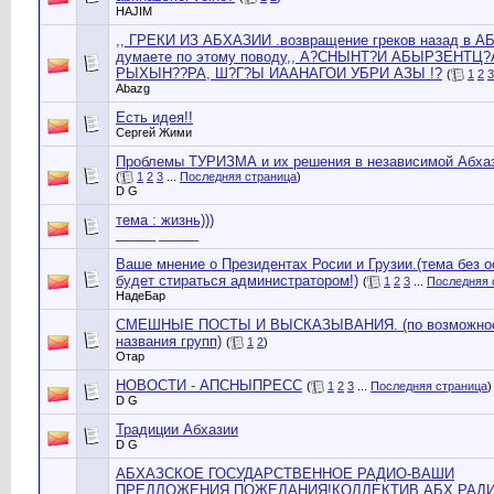
HAJIM
,, ГРЕКИ ИЗ АБХАЗИИ .возвращение греков назад в 
думаете по этому поводу,, А?СНЫНТ?И АБЫРЗЕНТЦ?
РЫХЫН??РА, Ш?Г?Ы ИААНАГОИ УБРИ АЗЫ !?
(
1
2
3
Abazg
Есть идея!!
Сергей Жими
Проблемы ТУРИЗМА и их решения в независимой Абхаз
(
1
2
3
...
Последняя страница
)
D G
тема : жизнь)))
______ ______
Ваше мнение о Президентах Росии и Грузии.(тема без 
будет стираться администратором!)
(
1
2
3
...
Последняя 
НадеБар
СМЕШНЫЕ ПОСТЫ И ВЫСКАЗЫВАНИЯ. (по возможности
названия групп)
(
1
2
)
Отар
НОВОСТИ - АПСНЫПРЕСС
(
1
2
3
...
Последняя страница
)
D G
Традиции Абхазии
D G
АБХАЗСКОЕ ГОСУДАРСТВЕННОЕ РАДИО-ВАШИ
ПРЕДЛОЖЕНИЯ,ПОЖЕЛАНИЯ!КОЛЛЕКТИВ АБХ.РАДИ