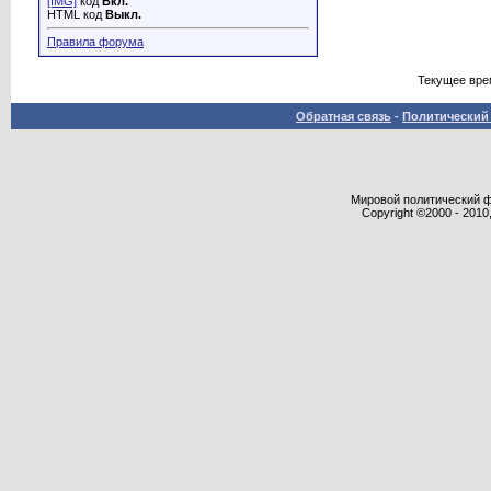
[IMG]
код
Вкл.
HTML код
Выкл.
Правила форума
Текущее вре
Обратная связь
-
Политический 
Мировой политический фор
Copyright ©2000 - 2010,