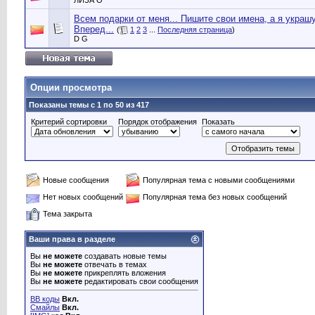
ЛИЗА О
Всем подарки от меня... Пишите свои имена, а я украшу
Вперед...
(
1
2
3
...
Последняя страница
)
D G
Опции просмотра
Показаны темы с 1 по 50 из 417
Критерий сортировки
Порядок отображения
Показать
Новые сообщения
Популярная тема с новыми сообщениями
Нет новых сообщений
Популярная тема без новых сообщений
Тема закрыта
Ваши права в разделе
Вы
не можете
создавать новые темы
Вы
не можете
отвечать в темах
Вы
не можете
прикреплять вложения
Вы
не можете
редактировать свои сообщения
BB коды
Вкл.
Смайлы
Вкл.