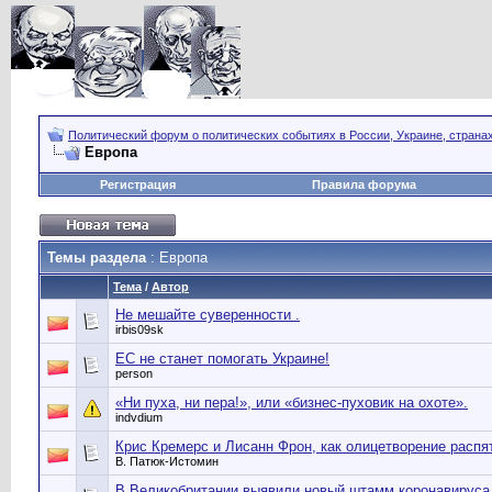
Политический форум о политических событиях в России, Украине, страна
Европа
Регистрация
Правила форума
Темы раздела
: Европа
Тема
/
Автор
Не мешайте суверенности .
irbis09sk
ЕС не станет помогать Украине!
person
«Ни пуха, ни пера!», или «бизнес-пуховик на охоте».
indvdium
Крис Кремерс и Лисанн Фрон, как олицетворение распя
В. Патюк-Истомин
В Великобритании выявили новый штамм коронавируса