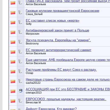
Глава ПАСЕ рассказала, чем грозит россиянам выход 
Антон Васильев
Газовые иллюзии провашингтонской Евросоюзии
Саша_Белый
ЕС составил список новых «жертв»
Sofiy
Антибандеровский закон принят в Польше
Матроскин
Урсула психанула. Европейцы на "измене".
Beskrovny
ЕС проведет антитеррористический саммит
Антон Васильев
Еще цветочки: АНБ пообещала Европе целую серию те
Антон Васильев
Растущие проблемы ЕС ведут Союз к распаду.
Ostap
Некоторые страны Евросоюза на самом деле не только
sasha20122
АССОЦИАЦИЯ при ЕС это БЕСПРАВИЕ и ЗАКОНЫ 
олигарх2013
ЕВРОСОЮЗ: прошлые надежды, настоящие реалии..
Вячеслав М
Дефолт Евросоюза. Кто виноват?