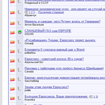
Рожденный в СССР
Немецкое экономическое чудо , или рецепт на случай к
(
1
2
3
...
Последняя страница
)
Абрамчук
Меркель и санкции: чего Путину ждать от Германии?
Антон Васильев
СЛАНЦЕВЫЙ ГАЗ сша ЕВРОПЕ
i191245
«Русификация» Турции. Евросоюз теряет рычаги.
Genadij
Елизавета II сделала важный шаг к Brexit
politathka
Евросоюз - советский колхоз 30-х годов?
Апрельский Кот
Реклама с пайетками для любого бизнеса (Швейцария)
Canada
Берлин: многотысячная демонстрация потребовала ро
SaschaBelaj
Зачем этим людям Евросоюз?
politik
Будущее Евросоюза. Ваши предположения.
(
1
2
)
Krasotka