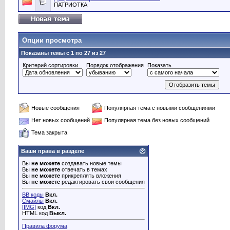
ПАТРИОТКА
Опции просмотра
Показаны темы с 1 по 27 из 27
Критерий сортировки
Порядок отображения
Показать
Новые сообщения
Популярная тема с новыми сообщениями
Нет новых сообщений
Популярная тема без новых сообщений
Тема закрыта
Ваши права в разделе
Вы
не можете
создавать новые темы
Вы
не можете
отвечать в темах
Вы
не можете
прикреплять вложения
Вы
не можете
редактировать свои сообщения
BB коды
Вкл.
Смайлы
Вкл.
[IMG]
код
Вкл.
HTML код
Выкл.
Правила форума