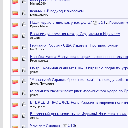
Marya1380
необычный подход к вывескам
IvanovaMary
Наши израильтяне, как у вас дела?
(
1
2
3
...
Последняя с
Ирина Миси
Бройгес дипломатия между Саудитами и Израилем
Al-Gunt
Германия Россия - США Израиль. Противостояние
No Stress
Еврейка Елена Малышева и израильское соевое молок
Розенфельд
Омар Сулейман обещает США и Израилю подавить угроз
gainst
"Маленький Израиль бросят волкам". По поводу событий
Денис Положаев
го альянса увеличивают риск израильского удара по Ир
gainst
ВПЕРЁД В ПРОШЛОЕ Роль Израиля в мировой политике.
А н д р е й
Всемирный день молитвы за Израиль! На стенах твоих, 
Amelia
Чирчик - Израиль!
(
1
2
3
)