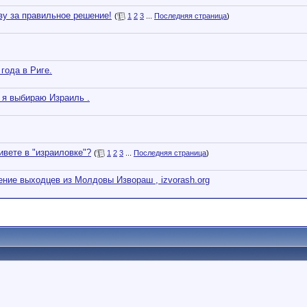
ву за правильное решение!
(
1
2
3
...
Последняя страница
)
года в Риге.
 я выбираю Израиль .
ивете в "израиловке"?
(
1
2
3
...
Последняя страница
)
ние выходцев из Молдовы Извораш , izvorash.org