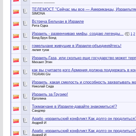
______ ______
ТЕЛЕМОСТ "Сейчас мы все — Американцы, Израильтяне,
SIMONA
Встреча Бельчан в Израиле
Рита Одка
Израиль - развенчиваю мифы, создаю легенды...
(
1
2
Бонд Брук Бонд
гомельчане живущие в Израиле-объединяйтесь!
лилия тукм
Израиль-Газа, или сколько еще государство может тер
Михаил Этин
как вы считаете,кого Армения должна поддержать в к
TIGRAN Giv
Израиль, какая смелость и способность захватывать 
Николай Сида
Израиль за Грузию!
Ерголина
Токмакчане в Израиле-давайте знакомиться!?
Сандлер
Арабо -израильский конфликт.Как долго он продлиться
Андрей И
Арабо -израильский конфликт.Как долго он продлиться
Андрей И