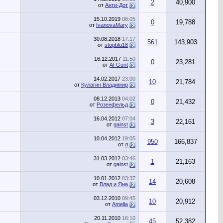
2
40,900
от
Анти-Дот
15.10.2019
08:05
0
19,788
от
IvanovaMary
30.08.2018
17:17
561
143,903
от
stopblu18
16.12.2017
11:50
0
23,281
от
Al-Gunt
14.02.2017
23:00
10
21,784
от
Кулагин Владимир
08.12.2013
04:02
0
21,432
от
Розенфельд
16.04.2012
07:04
3
22,161
от
gainst
10.04.2012
19:05
950
166,837
от
л
31.03.2012
03:46
1
21,163
от
gainst
10.01.2012
03:37
14
20,608
от
Влад и Яна
03.12.2010
09:45
10
20,912
от
Amelia
20.11.2010
16:10
45
52,382