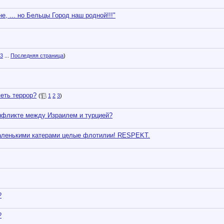
 ... но Бельцы Город наш родной!!!"
3
...
Последняя страница
)
петь террор?
(
1
2
3
)
онфликте между Израилем и турцией?
маленькими катерами целые флотилии! RESPEKT.
?
?