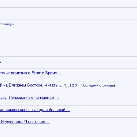
траница
)
о
у исламизма в Египте Время ...
 на Ближнем Востоке. Читать ...
(
1
2
3
...
Последняя страница
)
ану. Неназванные по именам ...
 Каковы конечные цели большой ...
Иерусалим, Я поставил ...