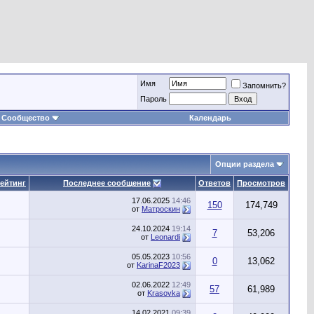
Имя
Запомнить?
Пароль
Сообщество
Календарь
Опции раздела
ейтинг
Последнее сообщение
Ответов
Просмотров
17.06.2025
14:46
150
174,749
от
Матроскин
24.10.2024
19:14
7
53,206
от
Leonardi
05.05.2023
10:56
0
13,062
от
KarinaF2023
02.06.2022
12:49
57
61,989
от
Krasovka
14.02.2021
09:39