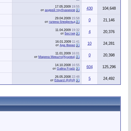
17.05.2009
19:55
430
104,648
от
андрей трубчанинов
29.04.2009
15:58
0
21,146
от
галина блюфельд
11.04.2009
19:32
4
20,376
от
Бестия
16.01.2009
11:41
10
24,281
от
Ада Финке
11.01.2009
16:01
0
20,398
от
Марина Микшто(Куцова)
14.10.2008
16:55
604
125,296
от
Galina Fradz
26.05.2008
22:48
5
24,492
от
Eduard @@@