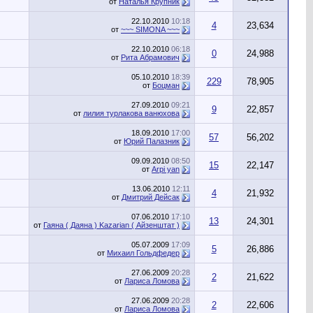
от
Наталья Крупник
22.10.2010
10:18
4
23,634
от
~~~ SIMONA ~~~
22.10.2010
06:18
0
24,988
от
Рита Абрамович
05.10.2010
18:39
229
78,905
от
Боцман
27.09.2010
09:21
9
22,857
от
лилия турлакова ванюхова
18.09.2010
17:00
57
56,202
от
Юрий Палазник
09.09.2010
08:50
15
22,147
от
Arpi yan
13.06.2010
12:11
4
21,932
от
Дмитрий Дейсак
07.06.2010
17:10
13
24,301
от
Гаяна ( Даяна ) Kazarian ( Айзенштат )
05.07.2009
17:09
5
26,886
от
Михаил Гольдфедер
27.06.2009
20:28
2
21,622
от
Лариса Ломова
27.06.2009
20:28
2
22,606
от
Лариса Ломова