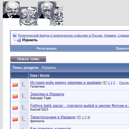
Политический форум о политических событиях в России, Украине, страна
Израиль
Регистрация
Правил
Темы раздела
: Израиль
Тема
/
Автор
История войн между евреями и арабами
(
1
2
3
...
После
Галактика
Земляки в Израиле
Бародар Тадж
Fethiye balık pazarı - торговля рыбой в центре Фетхие в
KarinaF2023
Тираспольчане в Израиле
(
1
2
3
)
френкель
Как привлечь клиентов