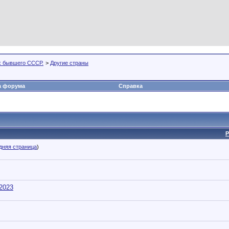
х бывшего СССР.
>
Другие страны
а форума
Справка
Р
дняя страница
)
 2023