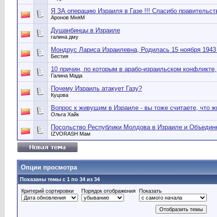
Я ЗА операцию Израиля в Газе !!! Спасибо правительст
Аронов МняМ
Душанбинцы в Израиле
галина дму
Мондрус Лариса Израилевна, Родилась 15 ноября 1943 
Бестия
10 причин, по которым в арабо-израильском конфликте,
Галина Мада
Почему Израиль атакует Газу?
Куцова
Вопрос к живущим в Израиле - вы тоже считаете, что ж
Ольга Хайк
Посольство Республики Молдова в Израиле и Объедине
IZVORASH Мам
Опции просмотра
Показаны темы с 1 по 34 из 34
Критерий сортировки
Порядок отображения
Показать