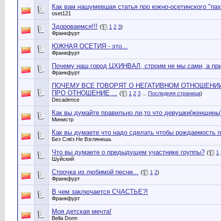
Как вам нашумевшая статья про южно-осетинского "пах
oset121
Здороваемся!!!
(
1
2
3
)
Франкфурт
ЮЖНАЯ ОСЕТИЯ - это...
Франкфурт
Почему наш город ЦХИНВАЛ, строим не мы сами, а пр
Франкфурт
ПОЧЕМУ ВСЕ ГОВОРЯТ О НЕГАТИВНОМ ОТНОШЕНИ
ПРО ОТНОШЕНИЕ ...
(
1
2
3
...
Последняя страница
)
Decadence
Как вы думайте правильно ли,то что девушки(женщины
Министр
Как вы думаете что надо сделать чтобы рождаемость п
Без Слёз Не Взглянешь
Что вы думаете о предыдущем участнике группы?
(
1
Шуйский
Строчка из любимой песни...
(
1
2
)
Франкфурт
В чем заключается СЧАСТЬЕ?!
Франкфурт
Моя детская мечта!
Bella Donn