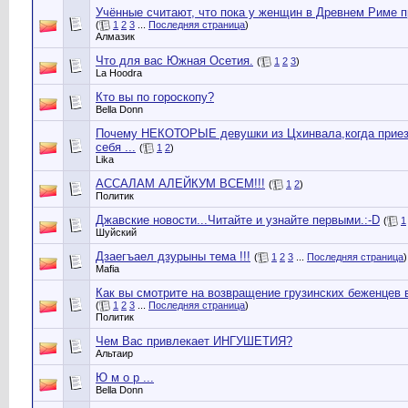
Учённые считают, что пока у женщин в Древнем Риме пр
(
1
2
3
...
Последняя страница
)
Алмазик
Что для вас Южная Осетия.
(
1
2
3
)
La Hoodra
Кто вы по гороскопу?
Bella Donn
Почему НЕКОТОРЫЕ девушки из Цхинвала,когда приез
себя ...
(
1
2
)
Lika
АССАЛАМ АЛЕЙКУМ ВСЕМ!!!
(
1
2
)
Политик
Джавские новости...Читайте и узнайте первыми.:-D
(
1
Шуйский
Дзаегъаел дзурыны тема !!!
(
1
2
3
...
Последняя страница
)
Mafia
Как вы смотрите на возвращение грузинскиx беженцев
(
1
2
3
...
Последняя страница
)
Политик
Чем Вас привлекает ИНГУШЕТИЯ?
Альтаир
Ю м о р ...
Bella Donn