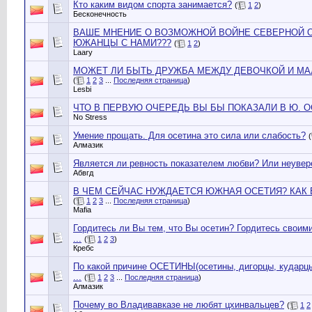
Кто каким видом спорта занимается?
(
1
2
)
Бесконечность
ВАШЕ МНЕНИЕ О ВОЗМОЖНОЙ ВОЙНЕ СЕВЕРНОЙ О
ЮЖАНЦЫ С НАМИ???
(
1
2
)
Laary
МОЖЕТ ЛИ БЫТЬ ДРУЖБА МЕЖДУ ДЕВОЧКОЙ И МАЛ
(
1
2
3
...
Последняя страница
)
Lesbi
ЧТО В ПЕРВУЮ ОЧЕРЕДЬ ВЫ БЫ ПОКАЗАЛИ В Ю. 
No Stress
Умение прощать. Для осетина это сила или слабость?
(
Алмазик
Является ли ревность показателем любви? Или неувер
Абвгд
В ЧЕМ СЕЙЧАС НУЖДАЕТСЯ ЮЖНАЯ ОСЕТИЯ? КАК
(
1
2
3
...
Последняя страница
)
Mafia
Гордитесь ли Вы тем, что Вы осетин? Гордитесь своим
...
(
1
2
3
)
Кребс
По какой причине ОСЕТИНЫ(осетины, дигорцы, кударцы
...
(
1
2
3
...
Последняя страница
)
Алмазик
Почему во Владивавказе не любят цхинвальцев?
(
1
2