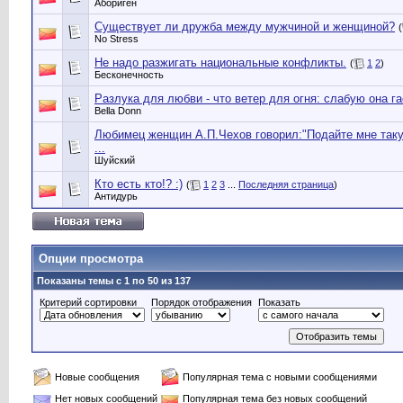
Абориген
Существует ли дружба между мужчиной и женщиной?
(
No Stress
Не надо разжигать национальные конфликты.
(
1
2
)
Бесконечность
Разлука для любви - что ветер для огня: слабую она га
Bella Donn
Любимец женщин А.П.Чехов говорил:"Подайте мне такую
...
Шуйский
Кто есть кто!? :)
(
1
2
3
...
Последняя страница
)
Антидурь
Опции просмотра
Показаны темы с 1 по 50 из 137
Критерий сортировки
Порядок отображения
Показать
Новые сообщения
Популярная тема с новыми сообщениями
Нет новых сообщений
Популярная тема без новых сообщений