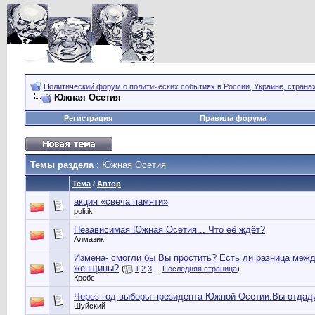
Политический форум о политических событиях в России, Украине, страна
Южная Осетия
Регистрация
Правила форума
Темы раздела
: Южная Осетия
Тема
/
Автор
акция «свеча памяти»
politik
Независимая Южная Осетия... Что её ждёт?
Алмазик
Измена- смогли бы Вы простить? Есть ли разница меж
женщины?
(
1
2
3
...
Последняя страница
)
Кребс
Через год выборы президента Южной Осетии.Вы отдадит
Шуйский