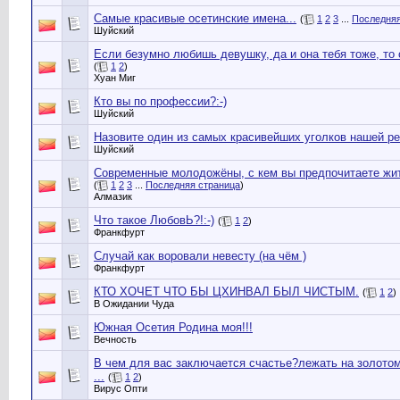
Самые красивые осетинские имена...
(
1
2
3
...
Последняя
Шуйский
Если безумно любишь девушку, да и она тебя тоже, то с
(
1
2
)
Хуан Миг
Кто вы по профессии?:-)
Шуйский
Назовите один из самых красивейших уголков нашей рес
Шуйский
Современные молодожёны, с кем вы предпочитаете жить
(
1
2
3
...
Последняя страница
)
Алмазик
Что такое ЛюбовЬ?!:-)
(
1
2
)
Франкфурт
Случай как воровали невесту (на чём )
Франкфурт
КТО ХОЧЕТ ЧТО БЫ ЦХИНВАЛ БЫЛ ЧИСТЫМ.
(
1
2
)
В Ожидании Чуда
Южная Осетия Родина моя!!!
Вечность
В чем для вас заключается счастье?лежать на золотом
...
(
1
2
)
Вирус Опти