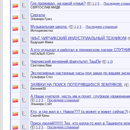
Где проживал. на какой улице?
(
1
2
3
...
Последняя стран
СВЯТОСЛАВ МИДВ
Сергели
Эльмира Гумэ
Музыкальная школа.
(
1
2
3
...
Последняя страница
)
Мотоциклистка
ЧИнТ ЧИРЧИКСКИЙ ИНДУСТРИАЛЬНЫЙ ТЕХНИКУМ
(
Будущая Мама
А кто отдыхал и работал в пионерском лагере СПУТНИ
НАТАЛЬЯ ГОНЧ
Чирчикский вечерний факультет ТашПи
(
1
2
)
Светлана Вам
Экслюзивные настенные часы,под заказ,по вашим экск
Гульфира Сткэ
ЗАЯВКИ НА ПОИСК ПОТЕРЯВШИХСЯ ЗЕМЛЯКОВ.
(
Евгения30
А Наши учителя, честь им и почет, глубокое уваженение
(
1
2
3
...
Последняя страница
)
Эльмира Сэйт
Кто, и где жил в г. Навои??? (а может и живет сейчас?)
Сергей Капы
Поиск людей!!!!!!!! Тех ,кто когда-то жил в Ташкенте или
(
1
2
3
...
Последняя страница
)