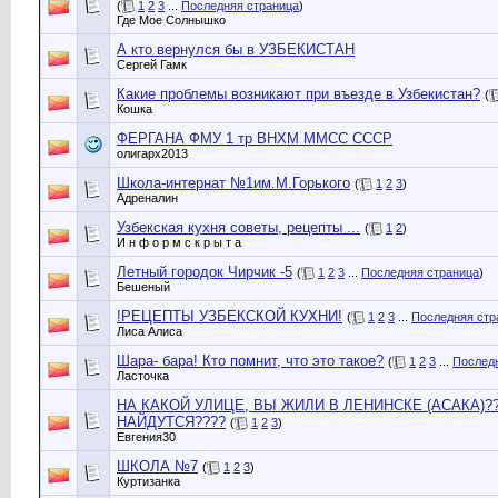
(
1
2
3
...
Последняя страница
)
Где Мое Солнышко
А кто вернулся бы в УЗБЕКИСТАН
Сергей Гамк
Какие проблемы возникают при въезде в Узбекистан?
(
Кошка
ФЕРГАНА ФМУ 1 тр ВНХМ ММСС СССР
олигарх2013
Школа-интернат №1им.М.Горького
(
1
2
3
)
Адреналин
Узбекская кухня советы, рецепты ...
(
1
2
)
И н ф о р м с к р ы т а
Летный городок Чирчик -5
(
1
2
3
...
Последняя страница
)
Бешеный
!РЕЦЕПТЫ УЗБЕКСКОЙ КУХНИ!
(
1
2
3
...
Последняя стр
Лиса Алиса
Шара- бара! Кто помнит, что это такое?
(
1
2
3
...
Послед
Ласточка
НА КАКОЙ УЛИЦЕ, ВЫ ЖИЛИ В ЛЕНИНСКЕ (АСАКА)
НАЙДУТСЯ????
(
1
2
3
)
Евгения30
ШКОЛА №7
(
1
2
3
)
Куртизанка