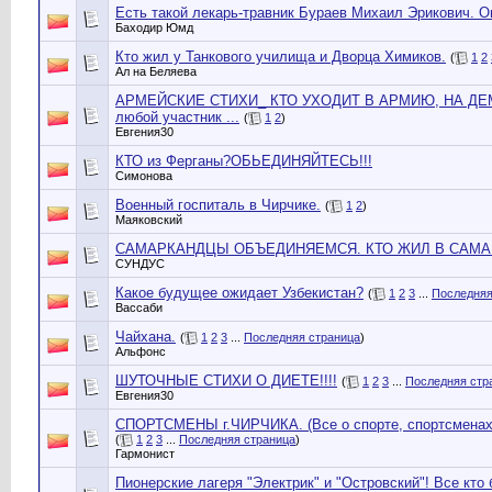
Есть такой лекарь-травник Бураев Михаил Эрикович. Он 
Баходир Юмд
Кто жил у Танкового училища и Дворца Химиков.
(
1
2
Ал на Беляева
АРМЕЙСКИЕ СТИХИ_ КТО УХОДИТ В АРМИЮ, НА ДЕМБ
любой участник ...
(
1
2
)
Евгения30
КТО из Ферганы?ОБЬЕДИНЯЙТЕСЬ!!!
Симонова
Военный госпиталь в Чирчике.
(
1
2
)
Маяковский
САМАРКАНДЦЫ ОБЪЕДИНЯЕМСЯ. КТО ЖИЛ В САМА
СУНДУС
Какое будущее ожидает Узбекистан?
(
1
2
3
...
Последняя
Вассаби
Чайхана.
(
1
2
3
...
Последняя страница
)
Альфонс
ШУТОЧНЫЕ СТИХИ О ДИЕТЕ!!!!
(
1
2
3
...
Последняя стр
Евгения30
СПОРТСМЕНЫ г.ЧИРЧИКА. (Все о спорте, спортсменах 
(
1
2
3
...
Последняя страница
)
Гармонист
Пионерские лагеря "Электрик" и "Островский"! Все кто