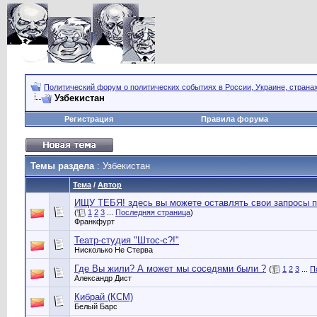
Политический форум о политических событиях в России, Украине, страна
Узбекистан
Регистрация
Правила форума
Темы раздела
: Узбекистан
Тема
/
Автор
ИЩУ ТЕБЯ! здесь вы можете оставлять свои запросы по 
(
1
2
3
...
Последняя страница
)
Франкфурт
Театр-студия "Штос-с?!"
Нисколько Не Стерва
Где Вы жили? А может мы соседями были ?
(
1
2
3
...
П
Александр Дист
Кибрай (КСМ)
Белый Барс