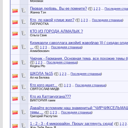
Мономах
Первая любовь. Вы ее помните?
(
1
2
3
...
Последняя стр
Жанна Тэн
Кто, по какой улице жил?
(
1
2
3
...
Последняя страница
)
ПАТРИОТКА
КТО ИЗ ГОРОДА АЛМАЛЫК ?
Ольга Свик
Кизикарли саволлага ажойиб жавоблар ))) ( сиздан олд
...
(
1
2
3
...
Последняя страница
)
Алимбекович
Чирчик - Германия. Основная тема, все похожие темы бу
(
1
2
3
...
Последняя страница
)
Regina Pfo
ШКОЛА №15
(
1
2
3
...
Последняя страница
)
Ал на Белова
Кто кого ищет...
(
1
2
3
...
Последняя страница
)
СВЯТОСЛАВ МИДВ
Кто из Каттакургана???
ВИКТОРИЯ гамм
Давайте вспомним наш знаменитый "ЧИРЧИКСЕЛЬМАШ"
темы ...
(
1
2
3
...
Последняя страница
)
Григорий Распутин
1 - 2 - 3 - 4 микрорайон. Прошу заглянуть сюда!
(
1
2
3
.
Жду Тебя Лишь Я