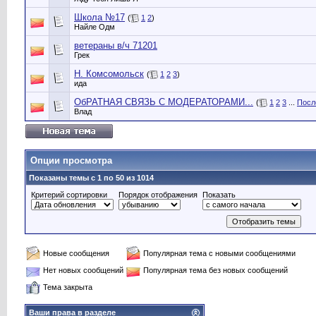
Школа №17
(
1
2
)
Найле Одм
ветераны в/ч 71201
Грек
Н. Комсомольск
(
1
2
3
)
ида
ОбРАТНАЯ СВЯЗЬ С МОДЕРАТОРАМИ...
(
1
2
3
...
Посл
Влад
Опции просмотра
Показаны темы с 1 по 50 из 1014
Критерий сортировки
Порядок отображения
Показать
Новые сообщения
Популярная тема с новыми сообщениями
Нет новых сообщений
Популярная тема без новых сообщений
Тема закрыта
Ваши права в разделе