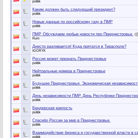
politik
Каким должен быть следующий президент?
politik
Новые данные по российскому газу в ПМР
politik
ПМР. Обсуждаем любые новости про Приднестровье.
(
Rum
Днестр разливается! Куда прятатся в Тирасполе?
IGORYK
Россия может признать Приднестровье
politik
Нейтральные номера в Приднестровье
politik
Будущее Приднестровья. Экономическая независимост
politik
День независимости ПМР. День Республики Приднестров
politik
Бендерская крепость
politik
Спасибо России за мир в Приднестровье.
politik
Взаимодействие бизнеса и государственной власти в 
politik