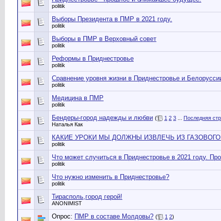
politik
Выборы Президента в ПМР в 2021 году.
politik
Выборы в ПМР в Верховный совет
politik
Реформы в Приднестровье
politik
Сравнение уровня жизни в Приднестровье и Белорусси
politik
Медицина в ПМР
politik
Бендеры-город надежды и любви
(
1
2
3
...
Последняя ст
Наталья Как
КАКИЕ УРОКИ МЫ ДОЛЖНЫ ИЗВЛЕЧЬ ИЗ ГАЗОВОГО
politik
Что может случиться в Приднестровье в 2021 году. Про
politik
Что нужно изменить в Приднестровье?
politik
Тирасполь,город герой!
ANONIMIST
Опрос:
ПМР в составе Молдовы?
(
1
2
)