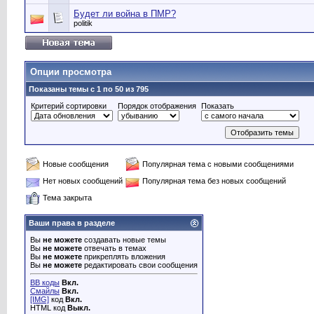
Будет ли война в ПМР?
politik
Опции просмотра
Показаны темы с 1 по 50 из 795
Критерий сортировки
Порядок отображения
Показать
Новые сообщения
Популярная тема с новыми сообщениями
Нет новых сообщений
Популярная тема без новых сообщений
Тема закрыта
Ваши права в разделе
Вы
не можете
создавать новые темы
Вы
не можете
отвечать в темах
Вы
не можете
прикреплять вложения
Вы
не можете
редактировать свои сообщения
BB коды
Вкл.
Смайлы
Вкл.
[IMG]
код
Вкл.
HTML код
Выкл.