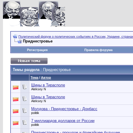
Политический форум о политических событиях в России, Украине, страна
Приднестровье
Регистрация
Правила форума
Темы раздела
: Приднестровье
Тема
/
Автор
Шины в Тирасполе
Aleksey N
Шины в Тирасполе
Aleksey N
Молдова - Приднестровье - Донбасс
politik
7 миллиардов долларов от России
politik
Приднестровье - прошлое и ближайшее будущее.