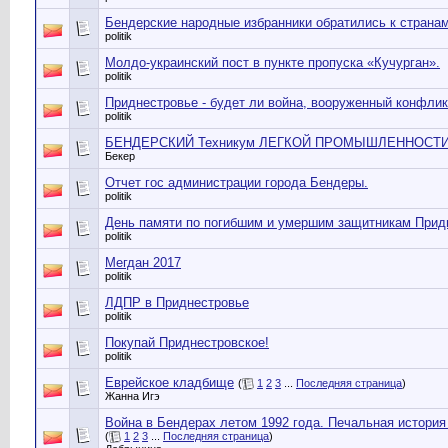
Бендерские народные избранники обратились к страна
politik
Молдо-украинский пост в пункте пропуска «Кучурган».
politik
Приднестровье - будет ли война, вооруженный конфли
politik
БЕНДЕРСКИЙ Техникум ЛЕГКОЙ ПРОМЫШЛЕННОСТ
Бекер
Отчет гос администрации города Бендеры.
politik
День памяти по погибшим и умершим защитникам Прид
politik
Мегдан 2017
politik
ЛДПР в Приднестровье
politik
Покупай Приднестровское!
politik
Еврейское кладбище
(
1
2
3
...
Последняя страница
)
Жанна Игэ
Война в Бендерах летом 1992 года. Печальная история 
(
1
2
3
...
Последняя страница
)