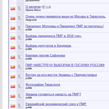
Добрынина
О религии
(
1
2
)
Ирина Миси
Очень нужно перевезти вещи из Москвы в Тирасполь.
Авдушев
Президент Молдовы и Президент ПМР встретились!
politik
Выборы президента ПМР в 2016 году.
politik
Выборы депутатов в Бендерах
politik
Бергман против Сафонова
politik
ПМР НАВСТРЕЧУ ВЫБОРАМ В ГОСДУМУ РОССИИ!
politik
Взгляд на юго-восток Украины с Приднестровья
politik
Фотографии Тирасполя
politik
Украина готовиться напасть на ПМР?
politik
Евразийский экономический союз и ПМР.
politik