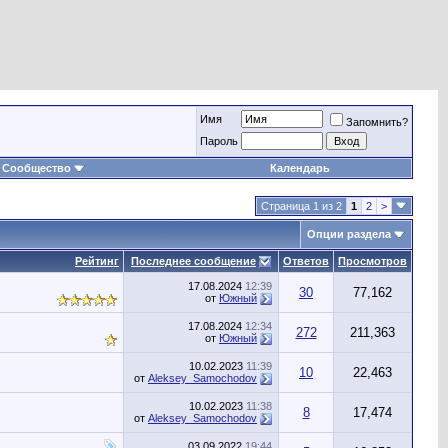
Имя
Запомнить?
Пароль
Сообщество
Календарь
Страница 1 из 2
1
2
>
Опции раздела
Рейтинг
Последнее сообщение
Ответов
Просмотров
17.08.2024
12:39
30
77,162
от
Южный
17.08.2024
12:34
272
211,363
от
Южный
10.02.2023
11:39
10
22,463
от
Aleksey_Samochodov
10.02.2023
11:38
8
17,474
от
Aleksey_Samochodov
03.09.2022
19:44