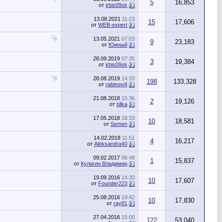
5
16,853
от
irbis09sk
13.08.2021
11:23
15
17,606
от
WEB-expert
13.05.2021
07:03
9
23,183
от
Южный
28.09.2019
07:35
3
19,384
от
irbis09sk
28.08.2019
14:33
198
133,328
от
rabinovi4
21.08.2018
15:36
2
19,126
от
bilka
17.05.2018
18:33
10
18,581
от
Semen
14.02.2018
11:51
4
16,217
от
Aleksandra40
09.02.2017
06:48
1
15,837
от
Кулагин Владимир
19.09.2016
14:30
10
17,607
от
Founder223
25.08.2016
19:42
10
17,830
от
ray81
27.04.2016
15:00
122
53,040