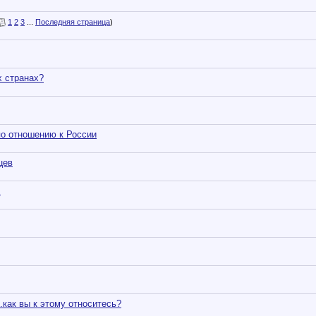
1
2
3
...
Последняя страница
)
х странах?
о отношению к России
цев
.
 вы к этому относитесь?