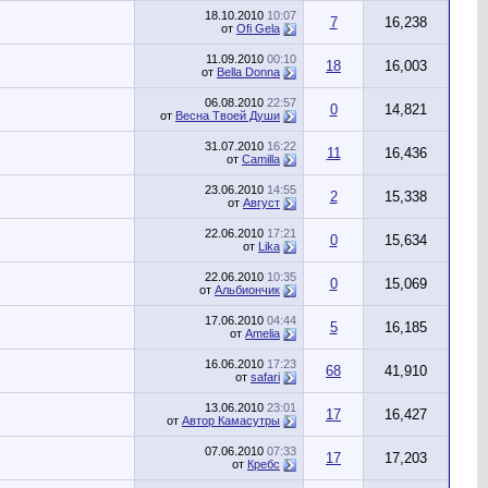
18.10.2010
10:07
7
16,238
от
Ofi Gela
11.09.2010
00:10
18
16,003
от
Bella Donna
06.08.2010
22:57
0
14,821
от
Весна Твоей Души
31.07.2010
16:22
11
16,436
от
Camilla
23.06.2010
14:55
2
15,338
от
Август
22.06.2010
17:21
0
15,634
от
Lika
22.06.2010
10:35
0
15,069
от
Альбиончик
17.06.2010
04:44
5
16,185
от
Amelia
16.06.2010
17:23
68
41,910
от
safari
13.06.2010
23:01
17
16,427
от
Автор Камасутры
07.06.2010
07:33
17
17,203
от
Кребс