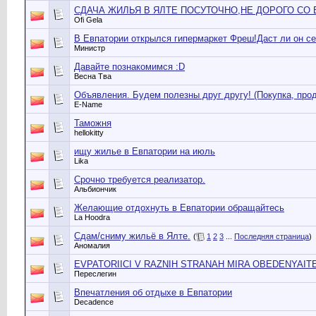
СДАЧА ЖИЛЬЯ В ЯЛТЕ ПОСУТОЧНО,НЕ ДОРОГО СО
Ofi Gela
В Евпатории открылся гипермаркет Фреш!Даст ли он се
Министр
Давайте познакомимся :D
Весна Тва
Объявления. Будем полезны друг другу! (Покупка, прод
E-Name
Таможня
hellokitty
ищу жилье в Евпатории на июль
Lika
Срочно требуется реализатор.
Альбиончик
Желающие отдохнуть в Евпатории обращайтесь
La Hoodra
Сдам/сниму жильё в Ялте.
(
1
2
3
...
Последняя страница
)
Аномалия
EVPATORIICI V RAZNIH STRANAH MIRA OBEDENYAITE
Переслегин
Впечатления об отдыхе в Евпатории
Decadence