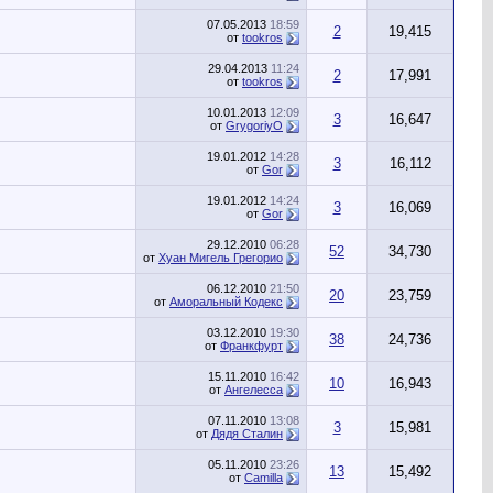
07.05.2013
18:59
2
19,415
от
tookros
29.04.2013
11:24
2
17,991
от
tookros
10.01.2013
12:09
3
16,647
от
GrygoriyO
19.01.2012
14:28
3
16,112
от
Gor
19.01.2012
14:24
3
16,069
от
Gor
29.12.2010
06:28
52
34,730
от
Хуан Мигель Грегорио
06.12.2010
21:50
20
23,759
от
Аморальный Кодекс
03.12.2010
19:30
38
24,736
от
Франкфурт
15.11.2010
16:42
10
16,943
от
Ангелесса
07.11.2010
13:08
3
15,981
от
Дядя Сталин
05.11.2010
23:26
13
15,492
от
Camilla