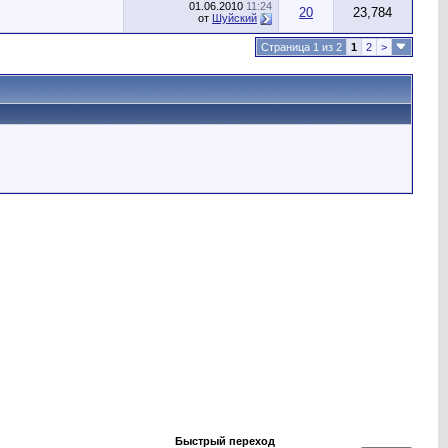
01.06.2010
11:24
20
23,784
от
Шуйский
Страница 1 из 2
1
2
>
Быстрый переход