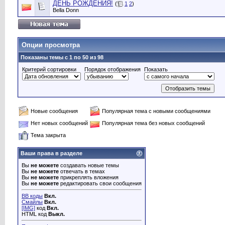
ДЕНЬ РОЖДЕНИЯ!
(
1
2
)
Bella Donn
Опции просмотра
Показаны темы с 1 по 50 из 98
Критерий сортировки
Порядок отображения
Показать
Новые сообщения
Популярная тема с новыми сообщениями
Нет новых сообщений
Популярная тема без новых сообщений
Тема закрыта
Ваши права в разделе
Вы
не можете
создавать новые темы
Вы
не можете
отвечать в темах
Вы
не можете
прикреплять вложения
Вы
не можете
редактировать свои сообщения
BB коды
Вкл.
Смайлы
Вкл.
[IMG]
код
Вкл.
HTML код
Выкл.