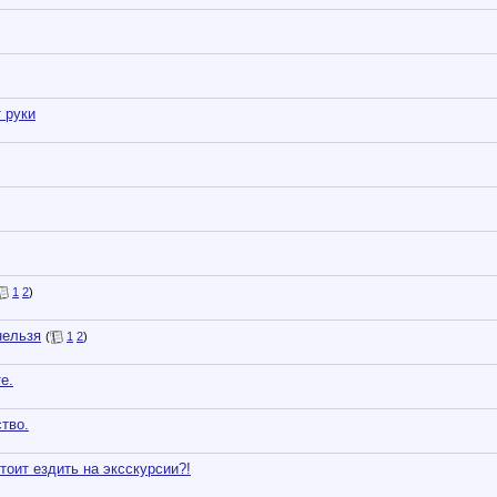
 руки
1
2
)
нельзя
(
1
2
)
е.
тво.
тоит ездить на эксскурсии?!