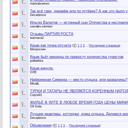
markabramov
Так всё таки, дикарём или по путёвке? А как это было 
Decadence
Ильгиз Валитов — истинный сын Отечества и несломл
saveljev.siemion
Отзывы ПАРТИЯ РОСТА
warnava2
Крым как точка отсчета
(
1
2
3
...
Последняя страница
)
Матроскин
Крым бьёт рекорды по приросту количества туристов
politathka
Крым кинули.
ОЛЕ
Набережная Симеиза — место отдыха, или развалины?
MixailL
ТУРКИ И ТАТАРЫ НЕ ЯВЛЯЮТСЯ КОРЕННЫМ НАРОД
Сергей1
ЖИЛЬЁ В ЯЛТЕ В ЛЮБОЕ ВРЕМЯ ГОДА ЦЕНЫ МИН
Ofi Gela
Лучшие квартиры, коттеджи, дома отдыха. Делимся ин
Decadence
Объявления
(
1
2
3
...
Последняя страница
)