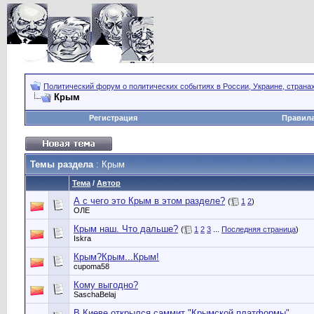
Политический форум о политических событиях в России, Украине, страна
Крым
Регистрация
Правил
Темы раздела
: Крым
Тема
/
Автор
А с чего это Крым в этом разделе?
(
1
2
)
ОЛЕ
Крым наш. Что дальше?
(
1
2
3
...
Последняя страница
)
Iskra
Крым?Крым...Крым!
cupoma58
Кому выгодно?
SaschaBelaj
В Киеве открылся саммит "Крымской платформы"