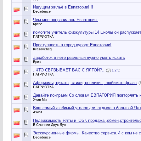
Ищущим жильё в Евпатории!!!!
Decadence
Чем мне понравилась Евпатория.
Кребс
помогите учитель физкультуры 14 школы он распускает
ПАТРИОТКА
Преступность в город-курорт Евпатории!
Krasavcheg
Заработок в нете реальный нужно уметь искать
Бриз
..ЧТО СВЯЗЫВАЕТ ВАС С ЯЛТОЙ?..
(
1
2
3
)
ПАТРИОТКА
Афоризмы, цитаты, стихи, реплики.., любимые фразы
(
ПАТРИОТКА
Давайте поиграем Со словам ЕВПАТОРИЯ повторяять 
Хуан Миг
Ваш самый любимый уголок для отдыха в большой Ялт
Азиат
Недвижимость Ялты и ЮБК продажа ,обмен,строительс
В Слиянии Двух Лун
Эксскурсионные фирмы. Качество сервиса.И с кем не с
Decadence