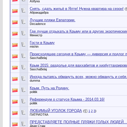
Азбука
Снять, сдать жильё в Ялте! Нужна квартира на сезон!
(
Абракадабра
Лучшие пляжи Евпатории.
Decadence
Где лучше отдыхать:в Крыму или в других экзотически
Министр
Гости в Крыму
mishin
Происходящее сегодня в Крыму — диверсия и подлог п
SaschaBelaj
Крым 2015: раздолье для ваххабитов и хизбуттахриров
SaschaBelaj
Иногда пытаясь обмануть всех, можно обмануть и себя
dumma
Крым. Путь на Родину.
politik
Референдум о статусе Крыма - 2014.03.16!
politik
ЛЮБИМЫЙ УГОЛОК ГОРОДА
(
1
2
3
)
ПАТРИОТКА
ПРЕДСТАВЛЯЕТЕ ПОЛНЫЕ ПЛЯЖИ ГОЛЫХ ЛЮДЕЙ....как
Дядя Стам