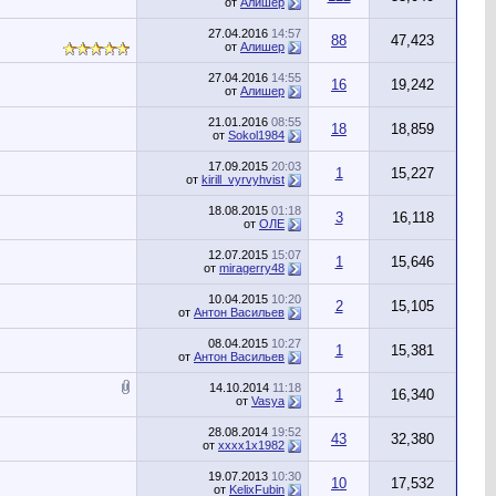
от
Алишер
27.04.2016
14:57
88
47,423
от
Алишер
27.04.2016
14:55
16
19,242
от
Алишер
21.01.2016
08:55
18
18,859
от
Sokol1984
17.09.2015
20:03
1
15,227
от
kirill_vyrvyhvist
18.08.2015
01:18
3
16,118
от
ОЛЕ
12.07.2015
15:07
1
15,646
от
miragerry48
10.04.2015
10:20
2
15,105
от
Антон Васильев
08.04.2015
10:27
1
15,381
от
Антон Васильев
14.10.2014
11:18
1
16,340
от
Vasya
28.08.2014
19:52
43
32,380
от
xxxx1x1982
19.07.2013
10:30
10
17,532
от
KelixFubin