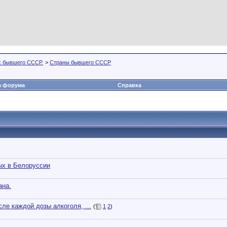
х бывшего СССР.
>
Страны бывшего СССР
а форума
Справка
ых в Белоруссии
ана.
сле каждой дозы алкоголя, ...
(
1
2
)