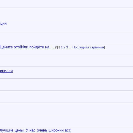
иции
ените это!Или пойдёте на ...
(
1
2
3
...
Последняя страница
)
винился
учшие цены! У нас очень широкий асс