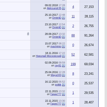
09.02.2018
17:28
4
27,153
от
Aleksandr35
25.10.2017
12:48
11
28,115
от
DmitriiD
23.10.2017
12:54
2
26,755
от
DmitriiD
28.09.2017
13:32
88
91,264
от
DmitriiD
15.07.2017
08:22
0
26,674
от
mashinist
18.11.2016
17:22
52
62,581
от
Николай Московский
02.09.2016
09:59
199
69,034
от
ray81
25.04.2016
12:28
8
23,241
от
Maya333
16.12.2015
06:52
0
25,537
от
politik
22.11.2015
13:32
1
29,535
от
Гарик777
22.11.2015
13:30
1
28,407
от
Гарик777