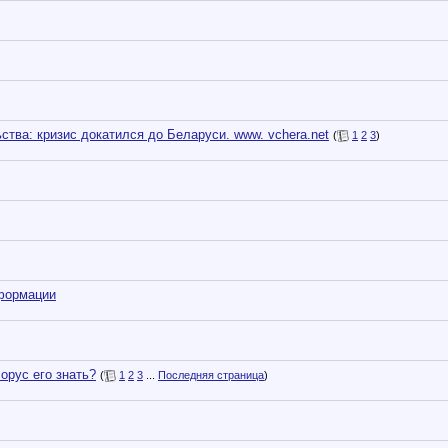
а: кризис докатился до Беларуси. www. vchera.net
(
1
2
3
)
формации
орус его знать?
(
1
2
3
...
Последняя страница
)