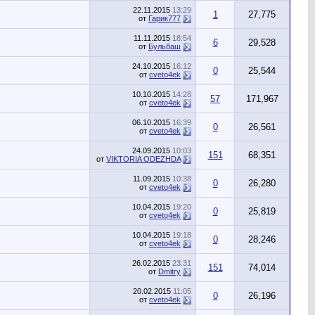
22.11.2015
13:29
1
27,775
от
Гарик777
11.11.2015
18:54
6
29,528
от
Бульбаш
24.10.2015
16:12
0
25,544
от
cveto4ek
10.10.2015
14:28
57
171,967
от
cveto4ek
06.10.2015
16:39
0
26,561
от
cveto4ek
24.09.2015
10:03
151
68,351
от
VIKTORIA ODEZHDA
11.09.2015
10:38
0
26,280
от
cveto4ek
10.04.2015
19:20
0
25,819
от
cveto4ek
10.04.2015
19:18
0
28,246
от
cveto4ek
26.02.2015
23:31
151
74,014
от
Dmitry
20.02.2015
11:05
0
26,196
от
cveto4ek