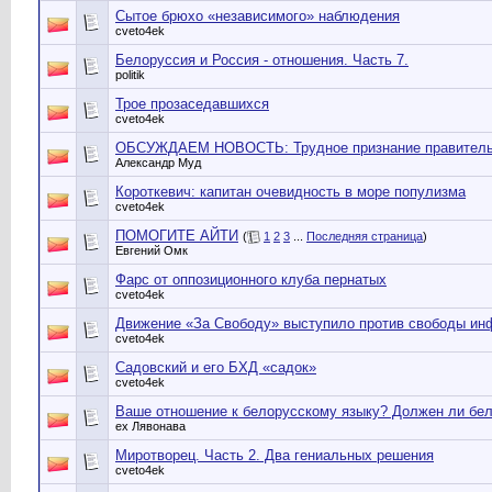
Сытое брюхо «независимого» наблюдения
cveto4ek
Белоруссия и Россия - отношения. Часть 7.
politik
Трое прозаседавшихся
cveto4ek
ОБСУЖДАЕМ НОВОСТЬ: Трудное признание правительств
Александр Муд
Короткевич: капитан очевидность в море популизма
cveto4ek
ПОМОГИТЕ АЙТИ
(
1
2
3
...
Последняя страница
)
Евгений Омк
Фарс от оппозиционного клуба пернатых
cveto4ek
Движение «За Свободу» выступило против свободы ин
cveto4ek
Садовский и его БХД «садок»
cveto4ek
Ваше отношение к белорусскому языку? Должен ли бел
ex Лявонава
Миротворец. Часть 2. Два гениальных решения
cveto4ek