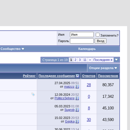
Имя
Запомнить?
Пароль
Сообщество
Календарь
Страница 1 из 19
1
2
3
11
>
Последняя
»
Опции раздела
Рейтинг
Последнее сообщение
Ответов
Просмотров
27.04.2025
09:51
28
80,357
от
matzzz
12.09.2024
20:52
0
17,342
от
PoliticsSphere
05.03.2023
01:08
8
45,100
от
Sugrob
15.02.2023
20:53
30
43,590
от
Gepka
30.06.2022
13:14