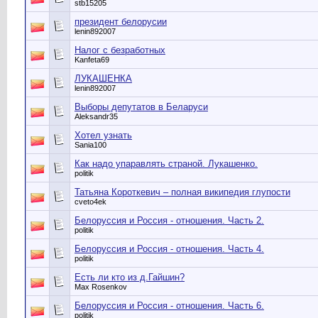
stb15205
президент белорусии
lenin892007
Налог с безработных
Kanfeta69
ЛУКАШЕНКА
lenin892007
Выборы депутатов в Беларуси
Aleksandr35
Хотел узнать
Sania100
Как надо упаравлять страной. Лукашенко.
politik
Татьяна Короткевич – полная википедия глупости
cveto4ek
Белоруссия и Россия - отношения. Часть 2.
politik
Белоруссия и Россия - отношения. Часть 4.
politik
Есть ли кто из д.Гайшин?
Мax Rosenkov
Белоруссия и Россия - отношения. Часть 6.
politik