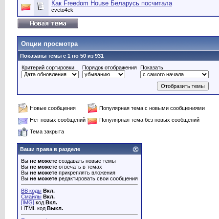
Как Freedom House Беларусь посчитала
cveto4ek
Опции просмотра
Показаны темы с 1 по 50 из 931
Критерий сортировки
Порядок отображения
Показать
Новые сообщения
Популярная тема с новыми сообщениями
Нет новых сообщений
Популярная тема без новых сообщений
Тема закрыта
Ваши права в разделе
Вы
не можете
создавать новые темы
Вы
не можете
отвечать в темах
Вы
не можете
прикреплять вложения
Вы
не можете
редактировать свои сообщения
BB коды
Вкл.
Смайлы
Вкл.
[IMG]
код
Вкл.
HTML код
Выкл.