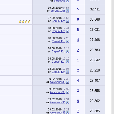
от
stb15205
19.05.2020
04:57
5
32,411
от
corvus1958
27.09.2018
18:56
9
33,568
от
Серый Кот
18.08.2018
12:41
5
27,031
от
Серый Кот
18.08.2018
12:28
4
27,468
от
Серый Кот
18.08.2018
12:14
2
25,783
от
Серый Кот
18.08.2018
12:10
1
26,642
от
Серый Кот
18.08.2018
12:07
2
26,218
от
Серый Кот
09.02.2018
17:32
4
27,407
от
Aleksandr35
09.02.2018
17:32
3
26,558
от
Aleksandr35
09.02.2018
17:31
9
22,862
от
Aleksandr35
09.02.2018
17:29
7
28,385
от
Aleksandr35