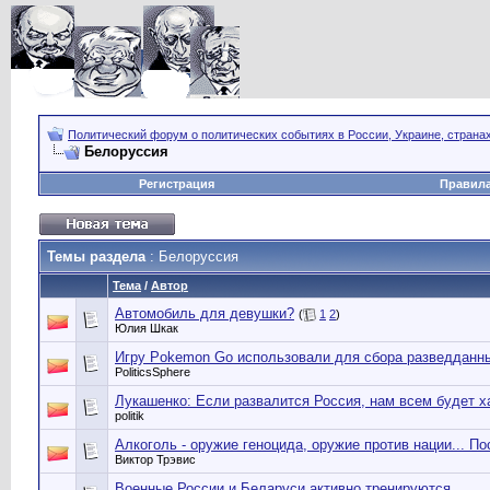
Политический форум о политических событиях в России, Украине, страна
Белоруссия
Регистрация
Правил
Темы раздела
: Белоруссия
Тема
/
Автор
Автомобиль для девушки?
(
1
2
)
Юлия Шкак
Игру Pokemon Go использовали для сбора разведданн
PoliticsSphere
Лукашенко: Если развалится Россия, нам всем будет х
politik
Алкоголь - оружие геноцида, оружие против нации... По
Виктор Трэвис
Военные России и Беларуси активно тренируются