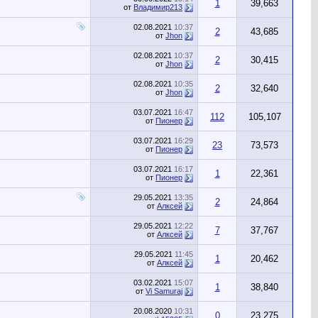
1
39,663
от
Владимир213
02.08.2021
10:37
2
43,685
от
Jhon
02.08.2021
10:37
2
30,415
от
Jhon
02.08.2021
10:35
2
32,640
от
Jhon
03.07.2021
16:47
112
105,107
от
Пионeр
03.07.2021
16:29
23
73,573
от
Пионeр
03.07.2021
16:17
1
22,361
от
Пионeр
29.05.2021
13:35
2
24,864
от
Алксей
29.05.2021
12:22
7
37,767
от
Алксей
29.05.2021
11:45
1
20,462
от
Алксей
03.02.2021
15:07
1
38,840
от
Vi Samuraj
20.08.2020
10:31
0
23,275