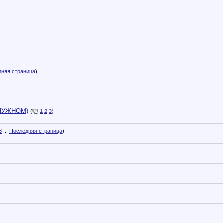
дняя страница
)
О НУЖНОМ)
(
1
2
3
)
3
...
Последняя страница
)