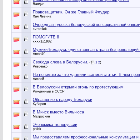
Валдис
Правозащитник. Он же Главный Флудер
Хая Левина
Очередная тусовка белорусской консервативной оппоз
cveto4ek
ПОМОГИТЕ !!!
xxxx1x1982
Мужики!Беларусь единственная страна без революций Ц
Anton70
Свобода слова в Белорусии.
(
1
2
)
Ревотько
Не понимаю за что удалили все мои статьи. В чем про
Алксей
В Белоруссии открыли огонь по протестующим
Рожденный в СССР
Обращение к народу Беларуси
Кубарев
В Минск вместо Вильнюса
Матроскин
Экономика Белоруссии
politik
Мы предоставляем профессиональные консультации и л