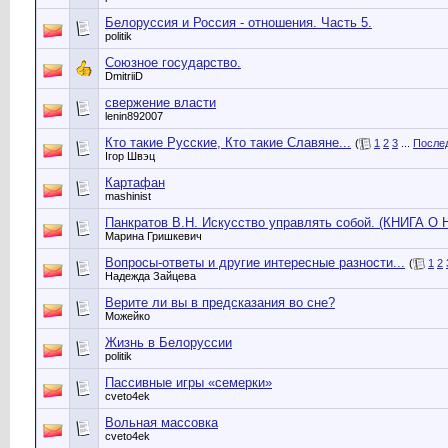
Белоруссия и Россия - отношения. Часть 5.
politik
Союзное государство.
DmitriiD
свержение власти
lenin892007
Кто такие Русские, Кто такие Славяне...
(
1
2
3
...
После
Iгор Швэц
Картафан
mashinist
Панкратов В.Н. Искусство управлять собой. (КНИГА 
Марина Гришкевич
Вопросы-ответы и другие интересные разности...
(
1
2
Надежда Зайцева
Верите ли вы в предсказания во сне?
Можейко
Жизнь в Белоруссии
politik
Пассивные игры «семерки»
cveto4ek
Вольная массовка
cveto4ek