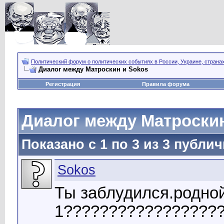
Политический форум о политических событиях в России, Украине, страна
Диалог между Матроскин и Sokos
Регистрация
Правила форума
Диалог между Матроскин
Показано с 1 по
3
из
3
публич
Sokos
Ты заблудился.родно
1?????????????????