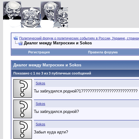
Политический форум о политических событиях в России, Украине, страна
Диалог между Матроскин и Sokos
Регистрация
Правила форума
Диалог между Матроскин и Sokos
Показано с 1 по
3
из
3
публичных сообщений
Sokos
Ты заблудился.родной?1??????????????????????????
Sokos
Ты заблудился.родной?
Sokos
Забыл куда идти?