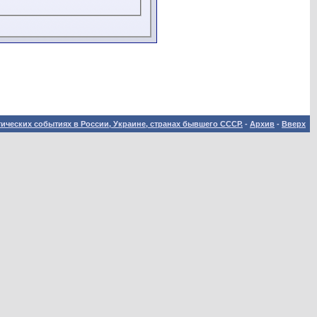
ических событиях в России, Украине, странах бывшего СССР.
-
Архив
-
Вверх