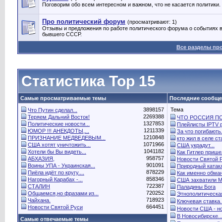
Поговорим обо всем интересном и важном, что не касается политики.
Про политический форум
(просматривают: 1)
Отзывы и предложения по работе политического форума о событиях в
бывшего СССР.
Все разделы пр
Статистика Top 15
Самые просматриваемые темы
Последние сообщ
3898157
Тема
Что Путин сделал...
2269388
Теряем Дальний Восток!
ЧТО РОССИЯ ПО.
1327853
Политические новости...
Плейлисты IPTV р
1211339
ЮМОР !!! АНЕКДОТЫ,...
За что погибають.
1210848
ПРИЗНАНИЕ МЕДВЕДЕВЫМ...
кто жил в селе ста
1071966
США хотят уничтожить...
США украдут...
1041182
Хотели бы Вы видеть...
Как Гитлер пришел
958757
АБХАЗИЯ,
Новости Святой 
901091
Воины УПА - Украинская...
Природный катак
878229
Пиёла идёт по кругу....
Как именно обман
858346
Нагорный Карабах -...
США захватили Ма
722387
СТАЛИН
Паладины Бога
720252
Общаемся,но фразами из...
Этнополитическая
718923
Чайхана.
Ключевая ставка..
664451
Новости Святой Руси
Новости США - но
В Новосибирске..
Самые отвечаемые темы