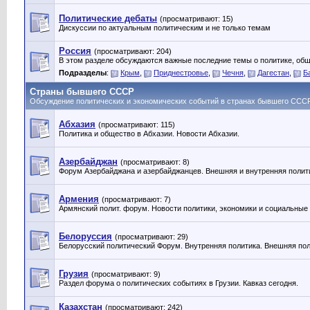
Политические дебаты
(просматривают: 15)
Дискуссии по актуальным политическим и не только темам
Россия
(просматривают: 204)
В этом разделе обсуждаются важные последние темы о политике, общ
Подразделы
:
Крым
,
Приднестровье
,
Чечня
,
Дагестан
,
Б
Страны бывшего СССР
Обсуждение политических и экономических событий в странах бывшего ССС
Абхазия
(просматривают: 115)
Политика и общество в Абхазии. Новости Абхазии.
Азербайджан
(просматривают: 8)
Форум Азербайджана и азербайджанцев. Внешняя и внутренняя полит
Армения
(просматривают: 7)
Армянский полит. форум. Новости политики, экономики и социальные
Белоруссия
(просматривают: 29)
Белорусский политический Форум. Внутренняя политика. Внешняя пол
Грузия
(просматривают: 9)
Раздел форума о политических событиях в Грузии. Кавказ сегодня.
Казахстан
(просматривают: 242)