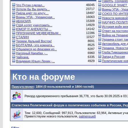
Память, сохранён
46045
Что Путин сделал...
GOOGLE ЗНАЕТ 
23717
Хотели бы Вы видеть...
Воины УПА - Укра
18497
Пиёла идёт по кругу....
СОЮЗ ПО ИНТЕР
16063
Воины УПА - Украинская...
Новости мировой.
15309
АБХАЗИЯ,
НАУЧНО-ПОЛИТИ
14929
США хотят уничтожить...
История войн меж
14142
ЮМОР !!! АНЕКДОТЫ,...
Ответ на постоянн
12286
ПРИЗНАНИЕ МЕДВЕДЕВЫМ...
Война на Украине.
11527
СТАЛИН
Украина стоит там
8691
Теряем Дальний Восток!
Автомобиль для 
8525
БОЛТАЛКА -это комната...
Украина. Новости.
8287
Общаемся,но фразами из...
Глоба:Тимошенко
6960
Нагорный Карабах -...
Запад и Россия
6335
Чайхана.
4929
Политические нов
Владимир Ильич Ленин -...
Кто на форуме
Присутствуют
: 1804 (0 пользователей и 1804 гостей)
Рекорд одновременного пребывания 36,778, это было 30.09.2025 в 03:
Статистика Политический форум о политических событиях в России, Ук
Тем: 12,600, Сообщений: 997,913, Пользователи: 63,964,
Активные уча
Приветствуем нового пользователя,
palmensue8